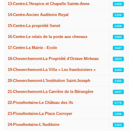
13-Centre-L'Hospice et Chapelle Sainte-Anne
1458
14-Centre-Ancien Auditoire Royal
1356
15-Centre-La propriété Senet
1458
16-Centre-Le relais de la poste aux chevaux
1885
17-Centre-La Mairie - Ecole
1547
18-Cheverchemont-La Propriété d'Octave Mirbeau
1823
19-Cheverchemont-La Villa « Les framboisiers »
2490
20-Cheverchemont-L'Institution Saint-Joseph
1350
21-Cheverchemont-La Carrière de la Bérangère
2037
22-Pissefontaine-Le Château des ifs
1779
23-Pissefontaine-La Place Corroyer
1396
24-Pissefontaine-L'Auditoire
1363