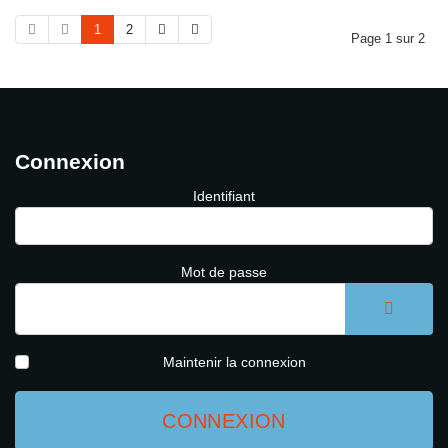
1
2
Page 1 sur 2
Connexion
Identifiant
Mot de passe
AFFICH
Maintenir la connexion
CONNEXION