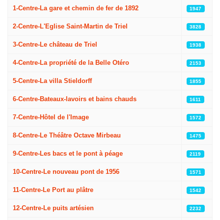
1-Centre-La gare et chemin de fer de 1892
1947
2-Centre-L'Eglise Saint-Martin de Triel
3828
3-Centre-Le château de Triel
1938
4-Centre-La propriété de la Belle Otéro
2153
5-Centre-La villa Stieldorff
1855
6-Centre-Bateaux-lavoirs et bains chauds
1611
7-Centre-Hôtel de l'Image
1572
8-Centre-Le Théâtre Octave Mirbeau
1475
9-Centre-Les bacs et le pont à péage
2119
10-Centre-Le nouveau pont de 1956
1571
11-Centre-Le Port au plâtre
1542
12-Centre-Le puits artésien
2232