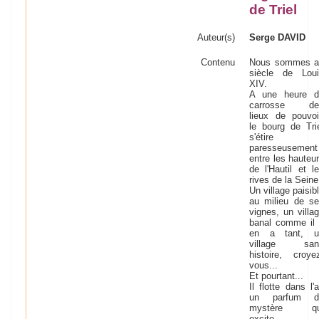
de Triel
Auteur(s)
Serge DAVID
Contenu
Nous sommes a
siècle de Loui
XIV.
A une heure d
carrosse de
lieux de pouvoi
le bourg de Tri
s'étire
paresseusement
entre les hauteu
de l'Hautil et l
rives de la Seine
Un village paisib
au milieu de s
vignes, un villa
banal comme il
en a tant, u
village san
histoire, croye
vous...
Et pourtant...
Il flotte dans l'a
un parfum d
mystère qu
excite