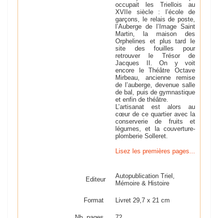
occupait les Triellois au
XVIIe siècle : l’école de
garçons, le relais de poste,
l’Auberge de l’Image Saint
Martin, la maison des
Orphelines et plus tard le
site des fouilles pour
retrouver le Trésor de
Jacques II. On y voit
encore le Théâtre Octave
Mirbeau, ancienne remise
de l’auberge, devenue salle
de bal, puis de gymnastique
et enfin de théâtre.
L’artisanat est alors au
cœur de ce quartier avec la
conserverie de fruits et
légumes, et la couverture-
plomberie Solleret.
Lisez les premières pages...
Autopublication Triel,
Editeur
Mémoire & Histoire
Format
Livret 29,7 x 21 cm
Nb. pages
72