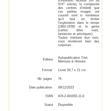
d’invention récente (fin du
e
XIX
siècle), la complexité
des centres d’intérêt que
ces petites images ont
couvert sont si nombreux
qu’il faut en limiter
l’exploration dans le temps
(1862-1939) et le genre
(cartes dites
vues,
fantaisies
et
artistiques
).
Toutes méritant leur nom,
vous révéleront bien des
surprises…
Autopublication Triel,
Editeur
Mémoire & Histoire
Format
Livret 29,7 x 21 cm
Nb. pages
76
Date publication
09/12/2023
ISBN
978-2-491055-11-0
Statut
Disponible