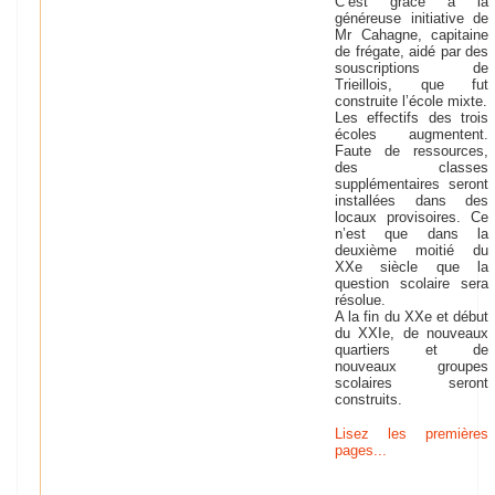
C’est grâce à la
généreuse initiative de
Mr Cahagne, capitaine
de frégate, aidé par des
souscriptions de
Trieillois, que fut
construite l’école mixte.
Les effectifs des trois
écoles augmentent.
Faute de ressources,
des classes
supplémentaires seront
installées dans des
locaux provisoires. Ce
n’est que dans la
deuxième moitié du
XXe siècle que la
question scolaire sera
résolue.
A la fin du XXe et début
du XXIe, de nouveaux
quartiers et de
nouveaux groupes
scolaires seront
construits.
Lisez les premières
pages...