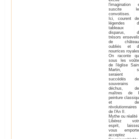
l'imagination 
suscite le
convoitises.
Ici, courent d
légendes d
tableaux
disparus, d
trésors enseveli
de château
oubliés et d
nourrices royales
On raconte qu
sous les voûte
de l'église Sain
Martin, s
seraient
succédés de
souverains
déchus, de
maîtres de l
peinture classiq
et de
révolutionnaires
de l'An II.
Mythe ou réalité
Libérez votr
esprit, laisse
vous emporter
acceptez