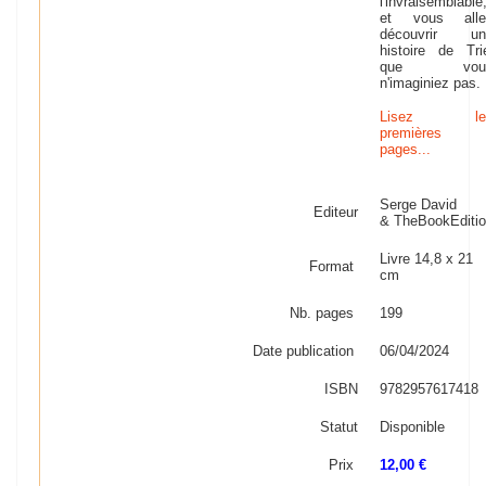
l'invraisemblable
et vous alle
découvrir un
histoire de Tri
que vou
n'imaginiez pas.
Lisez le
premières
pages...
Serge David
Editeur
& TheBookEditi
Livre 14,8 x 21
Format
cm
Nb. pages
199
Date publication
06/04/2024
ISBN
9782957617418
Statut
Disponible
Prix
12,00 €