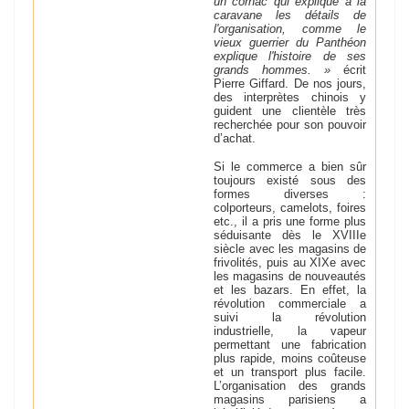
un cornac qui explique à la
caravane les détails de
l'organisation, comme le
vieux guerrier du Panthéon
explique l'histoire de ses
grands hommes. »
écrit
Pierre Giffard. De nos jours,
des interprètes chinois y
guident une clientèle très
recherchée pour son pouvoir
d’achat.
Si le commerce a bien sûr
toujours existé sous des
formes diverses :
colporteurs, camelots, foires
etc., il a pris une forme plus
séduisante dès le XVIIIe
siècle avec les magasins de
frivolités, puis au XIXe avec
les magasins de nouveautés
et les bazars. En effet, la
révolution commerciale a
suivi la révolution
industrielle, la vapeur
permettant une fabrication
plus rapide, moins coûteuse
et un transport plus facile.
L’organisation des grands
magasins parisiens a