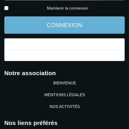
AFFICH
Maintenir la connexion
CONNEXION
Mot de passe perdu ?
Identifiant perdu ?
Notre association
BIENVENUE
MENTIONS LÉGALES
NOS ACTIVITÉS
Nos liens préférés