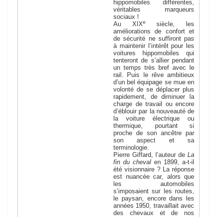
hippomobiles différentes,
véritables marqueurs
sociaux !
e
Au XIX
siècle, les
améliorations de confort et
de sécurité ne suffiront pas
à maintenir l’intérêt pour les
voitures hippomobiles qui
tenteront de s’allier pendant
un temps très bref avec le
rail. Puis le rêve ambitieux
d’un bel équipage se mue en
volonté de se déplacer plus
rapidement, de diminuer la
charge de travail ou encore
d’éblouir par la nouveauté de
la voiture électrique ou
thermique, pourtant si
proche de son ancêtre par
son aspect et sa
terminologie.
Pierre Giffard, l’auteur de
La
fin du cheval
en 1899, a-t-il
été visionnaire ? La réponse
est nuancée car, alors que
les automobiles
s’imposaient sur les routes,
le paysan, encore dans les
années 1950, travaillait avec
des chevaux et de nos