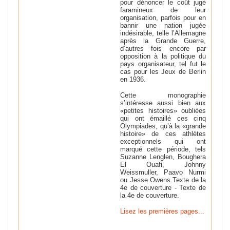
pour dénoncer le coût jugé
faramineux de leur
organisation, parfois pour en
bannir une nation jugée
indésirable, telle l’Allemagne
après la Grande Guerre,
d’autres fois encore par
opposition à la politique du
pays organisateur, tel fut le
cas pour les Jeux de Berlin
en 1936.
Cette monographie
s’intéresse aussi bien aux
«petites histoires» oubliées
qui ont émaillé ces cinq
Olympiades, qu’à la «grande
histoire» de ces athlètes
exceptionnels qui ont
marqué cette période, tels
Suzanne Lenglen, Boughera
El Ouafi, Johnny
Weissmuller, Paavo Nurmi
ou Jesse Owens.
Texte de la
4e de couverture -
Texte de
la 4e de couverture.
Lisez les premières pages...