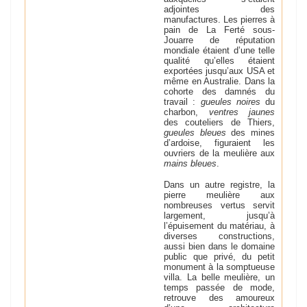
adjointes des
manufactures. Les pierres à
pain de La Ferté­ sous­
Jouarre de réputation
mondiale étaient d’une telle
qualité qu’elles étaient
exportées jusqu’aux USA et
même en Australie. Dans la
cohorte des damnés du
travail :
gueules noires
du
charbon,
ventres jaunes
des couteliers de Thiers,
gueules bleues
des mines
d’ardoise, figuraient les
ouvriers de la meulière aux
mains bleues
.
Dans un autre registre, la
pierre meulière aux
nombreuses vertus servit
largement, jusqu’à
l’épuisement du matériau, à
diverses constructions,
aussi bien dans le domaine
public que privé, du petit
monument à la somptueuse
villa. La belle meulière, un
temps passée de mode,
retrouve des amoureux