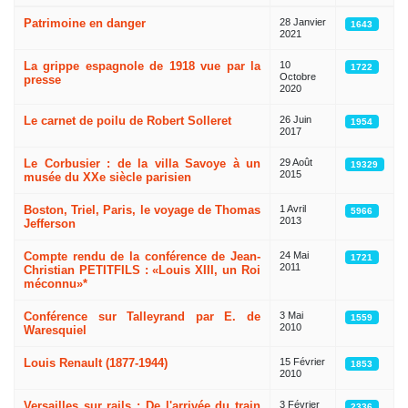
Articles
Patrimoine en danger
28 Janvier
1643
2021
La grippe espagnole de 1918 vue par la
10
1722
Octobre
presse
2020
Le carnet de poilu de Robert Solleret
26 Juin
1954
2017
Le Corbusier : de la villa Savoye à un
29 Août
19329
2015
musée du XXe siècle parisien
Boston, Triel, Paris, le voyage de Thomas
1 Avril
5966
2013
Jefferson
Compte rendu de la conférence de Jean-
24 Mai
1721
2011
Christian PETITFILS : «Louis XIII, un Roi
méconnu»*
Conférence sur Talleyrand par E. de
3 Mai
1559
2010
Waresquiel
Louis Renault (1877-1944)
15 Février
1853
2010
Versailles sur rails : De l'arrivée du train
3 Février
2336