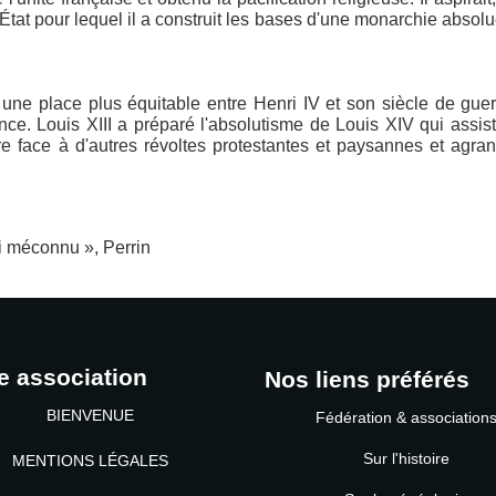
’État pour lequel il a construit les bases d'une monarchie absol
II une place plus équitable entre Henri IV et son siècle de gue
nce. Louis XIII a préparé l'absolutisme de Louis XIV qui assis
e face à d'autres révoltes protestantes et paysannes et agran
oi méconnu », Perrin
e association
Nos liens préférés
BIENVENUE
Fédération & association
Sur l'histoire
MENTIONS LÉGALES