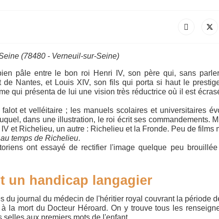
Seine (78480 - Verneuil-sur-Seine)
 bien pâle entre le bon roi Henri IV, son père qui, sans parle
 de Nantes, et Louis XIV, son fils qui porta si haut le prestig
me qui présenta de lui une vision très réductrice où il est écras
alot et velléitaire ; les manuels scolaires et universitaires é
duquel, dans une illustration, le roi écrit ses commandements. M
i IV et Richelieu, un autre : Richelieu et la Fronde. Peu de films 
e
au temps de Richelieu
.
istoriens ont essayé de rectifier l'image quelque peu brouillé
et un handicap langagier
es du journal du médecin de l'héritier royal couvrant la période 
s à la mort du Docteur Héroard. On y trouve tous les renseig
s selles aux premiers mots de l'enfant.