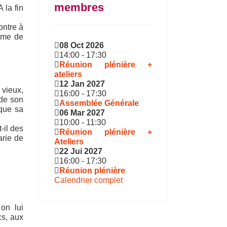
membres
 la fin
ntre à
omme de
08 Oct 2026
14:00
-
17:30
Réunion plénière +
ateliers
12 Jan 2027
 vieux,
16:00
-
17:30
 de son
Assemblée Générale
 que sa
06 Mar 2027
10:00
-
11:30
-il des
Réunion plénière +
arie de
Ateliers
22 Jui 2027
16:00
-
17:30
Réunion plénière
Calendrier complet
 on lui
cs, aux