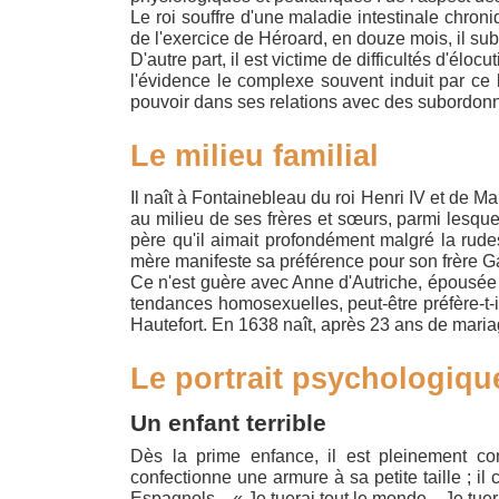
Le roi souffre d'une maladie intestinale chron
de l'exercice de Héroard, en douze mois, il su
D'autre part, il est victime de difficultés d'élocu
l'évidence le complexe souvent induit par c
pouvoir dans ses relations avec des subordon
Le milieu familial
Il naît à Fontainebleau du roi Henri IV et de 
au milieu de ses frères et sœurs, parmi lesqu
père qu'il aimait profondément malgré la rud
mère manifeste sa préférence pour son frère G
Ce n'est guère avec Anne d'Autriche, épousée à l
tendances homosexuelles, peut-être préfère-t-
Hautefort. En 1638 naît, après 23 ans de mariag
Le portrait psychologiqu
Un enfant terrible
Dès la prime enfance, il est pleinement con
confectionne une armure à sa petite taille ; il
Espagnols... « Je tuerai tout le monde... Je tuer