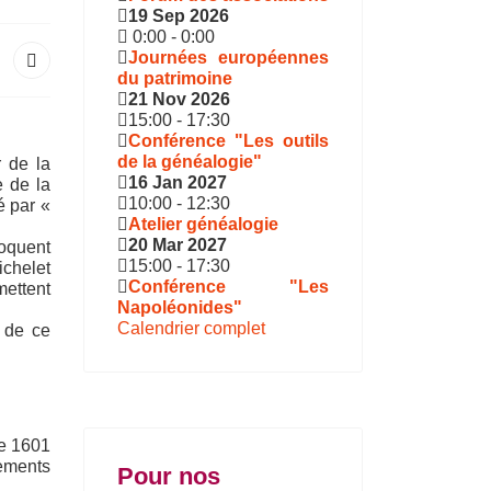
19 Sep 2026
0:00
-
0:00
Journées européennes
du patrimoine
21 Nov 2026
15:00
-
17:30
Conférence "Les outils
de la généalogie"
r de la
16 Jan 2027
e de la
10:00
-
12:30
é par «
Atelier généalogie
20 Mar 2027
voquent
15:00
-
17:30
ichelet
Conférence "Les
mettent
Napoléonides"
Calendrier complet
e de ce
de 1601
nements
Pour nos