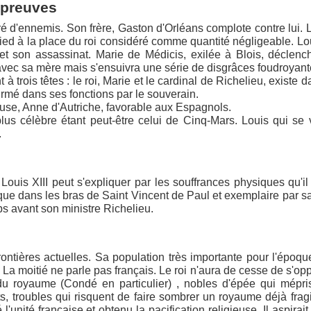
épreuves
ouré d'ennemis. Son frère, Gaston d'Orléans complote contre lui. 
ied à la place du roi considéré comme quantité négligeable. Lou
 et son assassinat. Marie de Médicis, exilée à Blois, déclen
ie avec sa mère mais s'ensuivra une série de disgrâces foudroyant
trois têtes : le roi, Marie et le cardinal de Richelieu, existe d
firmé dans ses fonctions par le souverain.
use, Anne d'Autriche, favorable aux Espagnols.
lus célèbre étant peut-être celui de Cinq-Mars. Louis qui se 
.
uis XIII peut s'expliquer par les souffrances physiques qu'il
que dans les bras de Saint Vincent de Paul et exemplaire par sa
ps avant son ministre Richelieu.
frontières actuelles. Sa population très importante pour l'époqu
 La moitié ne parle pas français. Le roi n'aura de cesse de s'op
du royaume (Condé en particulier) , nobles d'épée qui mépri
s, troubles qui risquent de faire sombrer un royaume déjà fragil
l'unité française et obtenu la pacification religieuse. Il aspirait