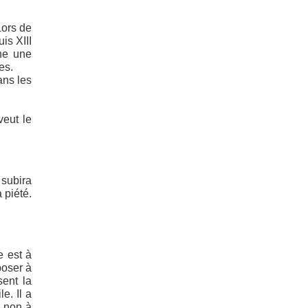
Lors de
is XIII
che une
es.
ans les
veut le
 subira
 piété.
e est à
poser à
sent la
e. Il a
, non à