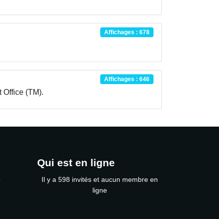
Affichages : 678
Affichages : 646
 Office (TM).
Qui est en ligne
s
Il y a 598 invités et aucun membre en
ligne