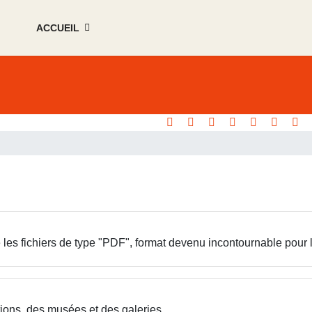
ACCUEIL
re les fichiers de type "PDF", format devenu incontournable pour 
itions, des musées et des galeries.