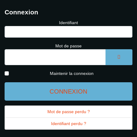
Connexion
Identifiant
Mot de passe
AFFICH
Maintenir la connexion
CONNEXION
Mot de passe perdu ?
Identifiant perdu ?