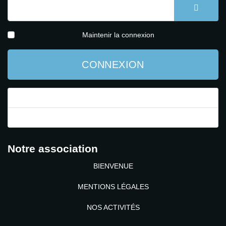
AFFICH
Maintenir la connexion
CONNEXION
Mot de passe perdu ?
Identifiant perdu ?
Notre association
BIENVENUE
MENTIONS LÉGALES
NOS ACTIVITÉS