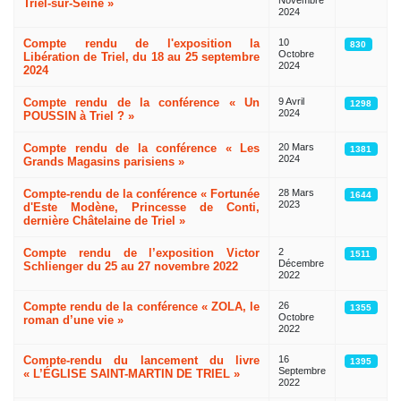
Novembre
Triel-sur-Seine »
2024
Compte rendu de l'exposition la
10
830
Octobre
Libération de Triel, du 18 au 25 septembre
2024
2024
Compte rendu de la conférence « Un
9 Avril
1298
2024
POUSSIN à Triel ? »
Compte rendu de la conférence « Les
20 Mars
1381
2024
Grands Magasins parisiens »
Compte-rendu de la conférence « Fortunée
28 Mars
1644
2023
d'Este Modène, Princesse de Conti,
dernière Châtelaine de Triel »
Compte rendu de l’exposition Victor
2
1511
Décembre
Schlienger du 25 au 27 novembre 2022
2022
Compte rendu de la conférence « ZOLA, le
26
1355
Octobre
roman d’une vie »
2022
Compte-rendu du lancement du livre
16
1395
Septembre
« L’ÉGLISE SAINT-MARTIN DE TRIEL »
2022