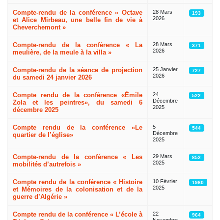
Articles
Compte-rendu de la conférence « Octave
28 Mars
193
2026
et Alice Mirbeau, une belle fin de vie à
Cheverchemont »
Compte-rendu de la conférence « La
28 Mars
371
2026
meulière, de la meule à la villa »
Compte-rendu de la séance de projection
25 Janvier
727
2026
du samedi 24 janvier 2026
Compte rendu de la conférence «Émile
24
522
Décembre
Zola et les peintres», du samedi 6
2025
décembre 2025
Compte rendu de la conférence «Le
5
544
Décembre
quartier de l’église»
2025
Compte-rendu de la conférence « Les
29 Mars
852
2025
mobilités d’autrefois »
Compte rendu de la conférence « Histoire
10 Février
1960
2025
et Mémoires de la colonisation et de la
guerre d’Algérie »
Compte rendu de la conférence « L’école à
22
964