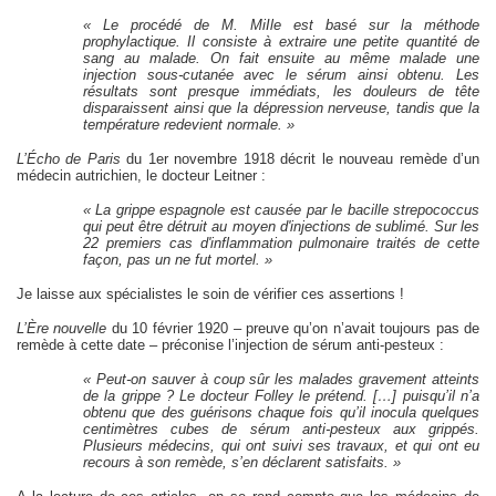
« Le procédé de M. MiIle est basé sur la méthode
prophylactique. Il consiste à extraire une petite quantité de
sang au malade. On fait ensuite au même malade une
injection sous-cutanée avec le sérum ainsi obtenu. Les
résultats sont presque immédiats, les douleurs de tête
disparaissent ainsi que la dépression nerveuse, tandis que la
température redevient normale. »
L’Écho de Paris
du 1er novembre 1918 décrit le nouveau remède d’un
médecin autrichien, le docteur Leitner :
« La grippe espagnole est causée par le bacille strepococcus
qui peut être détruit au moyen d'injections de sublimé. Sur les
22 premiers cas d'inflammation pulmonaire traités de cette
façon, pas un ne fut mortel. »
Je laisse aux spécialistes le soin de vérifier ces assertions !
L’Ère nouvelle
du 10 février 1920 – preuve qu’on n’avait toujours pas de
remède à cette date – préconise l’injection de sérum anti-pesteux :
« Peut-on sauver à coup sûr les malades gravement atteints
de la grippe ? Le docteur Folley le prétend. […] puisqu’il n’a
obtenu que des guérisons chaque fois qu’il inocula quelques
centimètres cubes de sérum anti-pesteux aux grippés.
Plusieurs médecins, qui ont suivi ses travaux, et qui ont eu
recours à son remède, s’en déclarent satisfaits. »