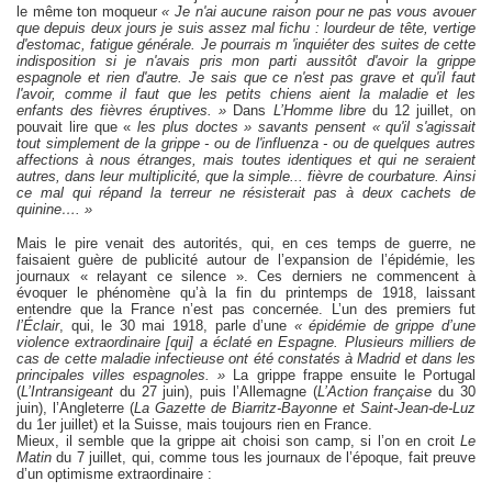
le même ton moqueur
« Je n'ai aucune raison pour ne pas vous avouer
que depuis deux jours je suis assez mal fichu : lourdeur de tête, vertige
d'estomac, fatigue générale. Je pourrais m 'inquiéter des suites de cette
indisposition si je n'avais pris mon parti aussitôt d'avoir la grippe
espagnole et rien d'autre. Je sais que ce n'est pas grave et qu'il faut
l'avoir, comme il faut que les petits chiens aient la maladie et les
enfants des fièvres éruptives. »
Dans
L’Homme libre
du 12 juillet, on
pouvait lire que «
les plus doctes » savants pensent « qu'il s'agissait
tout simplement de la grippe - ou de l'influenza - ou de quelques autres
affections à nous étranges, mais toutes identiques et qui ne seraient
autres, dans leur multiplicité, que la simple... fièvre de courbature. Ainsi
ce mal qui répand la terreur ne résisterait pas à deux cachets de
quinine…. »
Mais le pire venait des autorités, qui, en ces temps de guerre, ne
faisaient guère de publicité autour de l’expansion de l’épidémie, les
journaux « relayant ce silence ». Ces derniers ne commencent à
évoquer le phénomène qu’à la fin du printemps de 1918, laissant
entendre que la France n’est pas concernée. L’un des premiers fut
l’Éclair
, qui, le 30 mai 1918, parle d’une
« épidémie de grippe d’une
violence extraordinaire [qui] a éclaté en Espagne. Plusieurs milliers de
cas de cette maladie infectieuse ont été constatés à Madrid et dans les
principales villes espagnoles. »
La grippe frappe ensuite le Portugal
(
L’Intransigeant
du 27 juin), puis l’Allemagne (
L’Action française
du 30
juin), l’Angleterre (
La Gazette de Biarritz-Bayonne et Saint-Jean-de-Luz
du 1er juillet) et la Suisse, mais toujours rien en France.
Mieux, il semble que la grippe ait choisi son camp, si l’on en croit
Le
Matin
du 7 juillet, qui, comme tous les journaux de l’époque, fait preuve
d’un optimisme extraordinaire :