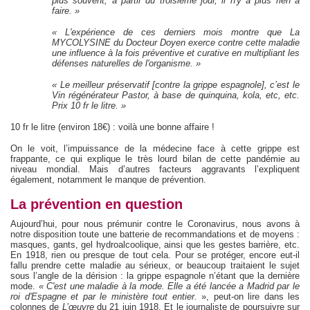
plus souvent, à partir du troisième jour, il n'y a plus rien à
faire. »
« L'expérience de ces derniers mois montre que La
MYCOLYSINE du Docteur Doyen exerce contre cette maladie
une influence à la fois préventive et curative en multipliant les
défenses naturelles de l'organisme. »
« Le meilleur préservatif [contre la grippe espagnole], c’est le
Vin régénérateur Pastor, à base de quinquina, kola, etc, etc.
Prix 10 fr le litre. »
10 fr le litre (environ 18€) : voilà une bonne affaire !
On le voit, l’impuissance de la médecine face à cette grippe est
frappante, ce qui explique le très lourd bilan de cette pandémie au
niveau mondial. Mais d’autres facteurs aggravants l’expliquent
également, notamment le manque de prévention.
La prévention en question
Aujourd’hui, pour nous prémunir contre le Coronavirus, nous avons à
notre disposition toute une batterie de recommandations et de moyens :
masques, gants, gel hydroalcoolique, ainsi que les gestes barrière, etc.
En 1918, rien ou presque de tout cela. Pour se protéger, encore eut-il
fallu prendre cette maladie au sérieux, or beaucoup traitaient le sujet
sous l’angle de la dérision : la grippe espagnole n’étant que la dernière
mode.
« C'est une maladie à la mode. Elle a été lancée a Madrid par le
roi d'Espagne et par le ministère tout entier.
», peut-on lire dans les
colonnes de
L’œuvre
du 21 juin 1918. Et le journaliste de poursuivre sur