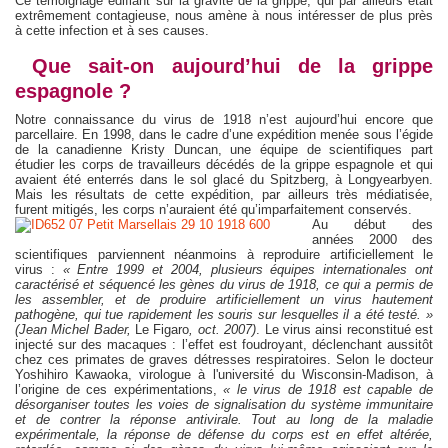
Ce témoignage édifiant sur la gravité de la grippe, qui par ailleurs était
extrêmement contagieuse, nous amène à nous intéresser de plus près
à cette infection et à ses causes.
Que sait-on aujourd’hui de la grippe
espagnole ?
Notre connaissance du virus de 1918 n’est aujourd’hui encore que
parcellaire. En 1998, dans le cadre d’une expédition menée sous l’égide
de la canadienne Kristy Duncan, une équipe de scientifiques part
étudier les corps de travailleurs décédés de la grippe espagnole et qui
avaient été enterrés dans le sol glacé du Spitzberg, à Longyearbyen.
Mais les résultats de cette expédition, par ailleurs très médiatisée,
furent mitigés, les corps n’auraient été qu’imparfaitement conservés.
Au début des
années 2000 des
scientifiques parviennent néanmoins à reproduire artificiellement le
virus :
« Entre 1999 et 2004, plusieurs équipes internationales ont
caractérisé et séquencé les gènes du virus de 1918, ce qui a permis de
les assembler, et de produire artificiellement un virus hautement
pathogène, qui tue rapidement les souris sur lesquelles il a été testé. »
(Jean Michel Bader,
Le Figaro
, oct. 2007)
. Le virus ainsi reconstitué est
injecté sur des macaques : l’effet est foudroyant, déclenchant aussitôt
chez ces primates de graves détresses respiratoires. Selon le docteur
Yoshihiro Kawaoka, virologue à l'université du Wisconsin-Madison, à
l’origine de ces expérimentations,
« le virus de 1918 est capable de
désorganiser toutes les voies de signalisation du système immunitaire
et de contrer la réponse antivirale. Tout au long de la maladie
expérimentale, la réponse de défense du corps est en effet altérée,