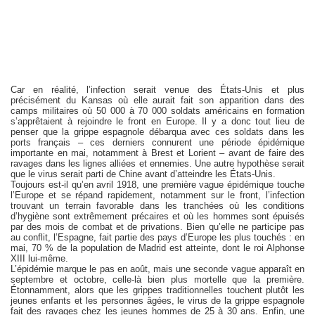
Car en réalité, l’infection serait venue des États-Unis et plus
précisément du Kansas où elle aurait fait son apparition dans des
camps militaires où 50 000 à 70 000 soldats américains en formation
s’apprêtaient à rejoindre le front en Europe. Il y a donc tout lieu de
penser que la grippe espagnole débarqua avec ces soldats dans les
ports français – ces derniers connurent une période épidémique
importante en mai, notamment à Brest et Lorient – avant de faire des
ravages dans les lignes alliées et ennemies. Une autre hypothèse serait
que le virus serait parti de Chine avant d’atteindre les États-Unis.
Toujours est-il qu’en avril 1918, une première vague épidémique touche
l’Europe et se répand rapidement, notamment sur le front, l’infection
trouvant un terrain favorable dans les tranchées où les conditions
d’hygiène sont extrêmement précaires et où les hommes sont épuisés
par des mois de combat et de privations. Bien qu’elle ne participe pas
au conflit, l’Espagne, fait partie des pays d’Europe les plus touchés : en
mai, 70 % de la population de Madrid est atteinte, dont le roi Alphonse
XIII lui-même.
L’épidémie marque le pas en août, mais une seconde vague apparaît en
septembre et octobre, celle-là bien plus mortelle que la première.
Étonnamment, alors que les grippes traditionnelles touchent plutôt les
jeunes enfants et les personnes âgées, le virus de la grippe espagnole
fait des ravages chez les jeunes hommes de 25 à 30 ans. Enfin, une