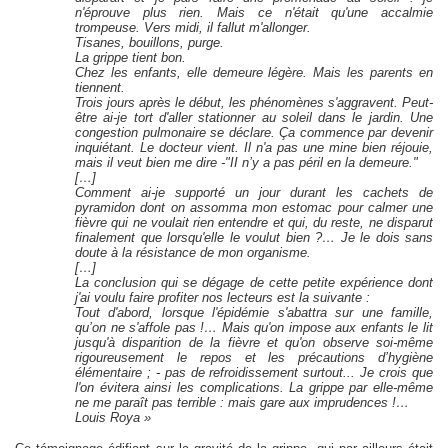
n'éprouve plus rien. Mais ce n'était qu'une accalmie
trompeuse. Vers midi, il fallut m'allonger.
Tisanes, bouillons, purge.
La grippe tient bon.
Chez les enfants, elle demeure légère. Mais les parents en
tiennent.
Trois jours après le début, les phénomènes s'aggravent. Peut-
être ai-je tort d'aller stationner au soleil dans le jardin. Une
congestion pulmonaire se déclare. Ça commence par devenir
inquiétant. Le docteur vient. Il n'a pas une mine bien réjouie,
mais il veut bien me dire -"II n’y a pas péril en la demeure."
[…]
Comment ai-je supporté un jour durant les cachets de
pyramidon dont on assomma mon estomac pour calmer une
fièvre qui ne voulait rien entendre et qui, du reste, ne disparut
finalement que lorsqu'elle le voulut bien ?… Je le dois sans
doute à la résistance de mon organisme.
[…]
La conclusion qui se dégage de cette petite expérience dont
j'ai voulu faire profiter nos lecteurs est la suivante :
Tout d'abord, lorsque l'épidémie s'abattra sur une famille,
qu’on ne s'affole pas !… Mais qu'on impose aux enfants le lit
jusqu'à disparition de la fièvre et qu'on observe soi-même
rigoureusement le repos et les précautions d’hygiène
élémentaire ; - pas de refroidissement surtout... Je crois que
l'on évitera ainsi les complications. La grippe par elle-même
ne me paraît pas terrible : mais gare aux imprudences !…
Louis Roya »