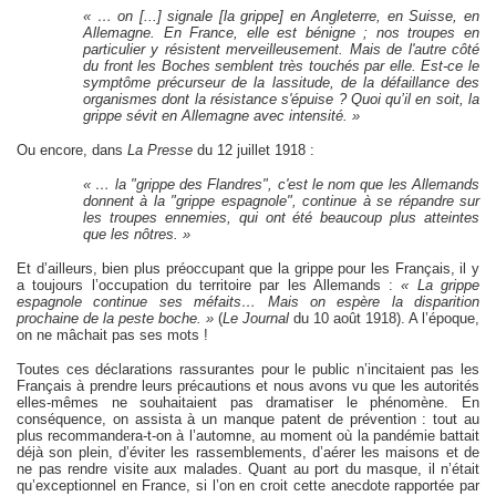
« … on [...] signale [la grippe] en Angleterre, en Suisse, en
Allemagne. En France, elle est bénigne ; nos troupes en
particulier y résistent merveilleusement. Mais de l'autre côté
du front les Boches semblent très touchés par elle. Est-ce le
symptôme précurseur de la lassitude, de la défaillance des
organismes dont la résistance s'épuise ? Quoi qu’il en soit, la
grippe sévit en Allemagne avec intensité. »
Ou encore, dans
La Presse
du 12 juillet 1918 :
« … la "grippe des Flandres", c'est le nom que les Allemands
donnent à la "grippe espagnole", continue à se répandre sur
les troupes ennemies, qui ont été beaucoup plus atteintes
que les nôtres. »
Et d’ailleurs, bien plus préoccupant que la grippe pour les Français, il y
a toujours l’occupation du territoire par les Allemands :
« La grippe
espagnole continue ses méfaits… Mais on espère la disparition
prochaine de la peste boche. »
(
Le Journal
du 10 août 1918). A l’époque,
on ne mâchait pas ses mots !
Toutes ces déclarations rassurantes pour le public n’incitaient pas les
Français à prendre leurs précautions et nous avons vu que les autorités
elles-mêmes ne souhaitaient pas dramatiser le phénomène. En
conséquence, on assista à un manque patent de prévention : tout au
plus recommandera-t-on à l’automne, au moment où la pandémie battait
déjà son plein, d’éviter les rassemblements, d’aérer les maisons et de
ne pas rendre visite aux malades. Quant au port du masque, il n’était
qu’exceptionnel en France, si l’on en croit cette anecdote rapportée par