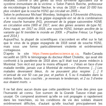
retardée, comme si des gènes du virus lui-même agissaient sur le
système immunitaire de la victime. »
Selon Patrick Berche, professeur
de microbiologie à l'hôpital Necker, le virus de 1918
« était 10 000 fois
plus virulent que la souche H1N1 qui circulait en 2005 »
.
Selon le professeur Michael Worobey, biologiste à l'Université d'Arizona,
« le virus responsable de la grippe espagnole est né de la combinaison
d'une souche humaine (H1), provenant de la grippe saisonnière H1N8,
en circulation entre 1900 et 1917, avec des gènes aviaires de type N1.
Ainsi naquit, en 1917 ou 1918, une souche H1N1, lointain ancêtre de la
variante qui fit trembler le monde en 2009. » (Pauline Fréour,
Le Figaro
avril 2014.)
Aujourd’hui, la plupart de scientifiques s’accordent en effet sur le fait
que le virus de la grippe espagnole de 1918 serait de souche H1N1,
mais sous une forme particulièrement virulente et extrêmement
contagieuse.
D’après le site
https://www.quebecscience.qc.ca
, Radio-Canada
recueillit en 1976 le témoignage du docteur Albert Cholette, qui avait été
confronté à la pandémie de 1918 alors qu’il était tout jeune médecin à
Montréal. Son récit est pour le moins effrayant :
« J’étais en face d’une
maladie terrible, jamais vue à Montréal de mémoire d’homme. […] Les
malades devenaient bleus, ils ne pouvaient plus respirer. […] Il
m’arrivait de voir 50 cas par jour, et parfois 4, 5 ou 6 malades dans la
même famille, tous couchés ; je revenais le lendemain, et 2 ou 3 d’entre
eux étaient morts. »
Il ne fait donc aucun doute que cette pandémie fut l’une des pires que
l’humanité ait connu. Son surnom de la
Grande Tueuse
n’était pas
usurpé. On comprend aisément qu’elle se soit propagée si rapidement
dans les tranchées, où les conditions de vie des soldats étaient
extrêmement difficiles, d’autant qu’elle touchait principalement les