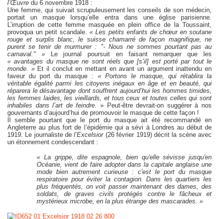
l’Œuvre
du 6 novembre 1918 :
Une femme, qui suivait scrupuleusement les conseils de son médecin,
portait un masque lorsqu’elle entra dans une église parisienne.
L’irruption de cette femme masquée en plein office de la Toussaint,
provoqua un petit scandale.
« Les petits enfants de chœur en soutane
rouge et surplis blanc, le suisse chamarré de façon magnifique, ne
purent se tenir de murmurer : "- Nous ne sommes pourtant pas au
carnaval." »
Le journal poursuit en faisant remarquer que les
« avantages du masque ne sont réels que [s’il] est porté par tout le
monde. »
Et il conclut en mettant en avant un argument inattendu en
faveur du port du masque :
« Portons le masque, qui rétablira la
véritable égalité parmi les citoyens inégaux en âge et en beauté, qui
réparera le désavantage dont souffrent aujourd’hui les hommes timides,
les femmes laides, les vieillards, et tous ceux et toutes celles qui sont
inhabiles dans l’art de feindre.
» Peut-être devrait-on suggérer à nos
gouvernants d’aujourd’hui de promouvoir le masque de cette façon !
Il semble pourtant que le port du masque ait été recommandé en
Angleterre au plus fort de l’épidémie qui a sévi à Londres au début de
1919. Le journaliste de
l’Excelsior
(26 février 1919) décrit la scène avec
un étonnement condescendant :
« La grippe, dite espagnole, bien qu'elle sévisse jusqu'en
Océanie, vient de faire adopter dans la capitale anglaise une
mode bien autrement curieuse : c'est le port du masque
respiratoire pour éviter la contagion. Dans les quartiers les
plus fréquentés, on voit passer maintenant des dames, des
soldats, de graves civils protégés contre le fâcheux et
mystérieux microbe, en la plus étrange des mascarades. »