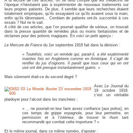
A la lecture de ces articles, on se rend compte que les médecins de
l’époque n’hésitaient pas à expérimenter de nouveaux traitements sur
leurs propres patients. De plus, il semble que leurs recherches étaient
totalement empiriques, qu’ils essayaient ce qu’ils avaient sous la main,
enfin qu’ils tâtonnaient... Combien de patients ont-ils succombé à ces
essais ? Nul ne le sait.
A côté de ces articles, que l’on pourrait qualifier de sérieux, on trouvait
dans la presse quantité de remèdes plus ou moins fantaisistes et de
réclames pour des potions magiques. En voici un petit aperçu :
Le Mercure de Franc
e du 1er septembre 1918 fait dans la dérision :
« Toutefois, voici un remède qui, parait-il, a été expérimenté
maintes fois en Angleterre comme en Amérique. Il s’agit de
renifler du jus d’oignons. Il paraît que tous ceux qui en ont
usé ont été presque instantanément guéris. »
Mais sûrement était-ce du second degré ?
Avec
Le Journal
du
19 octobre 1918,
c’est un véritable
plaidoyer pour l’alcool dans les tranchées :
« ... ne pourrait-on leur faire assez confiance [aux poilus], en
ces temps de grippe espagnole, pour leur permettre, en
permission et à l’intérieur, de trouver le rhum tant
recommandé qui combat cette importune ? »
Et le même journal, dans ce même numéro, d’ajouter :