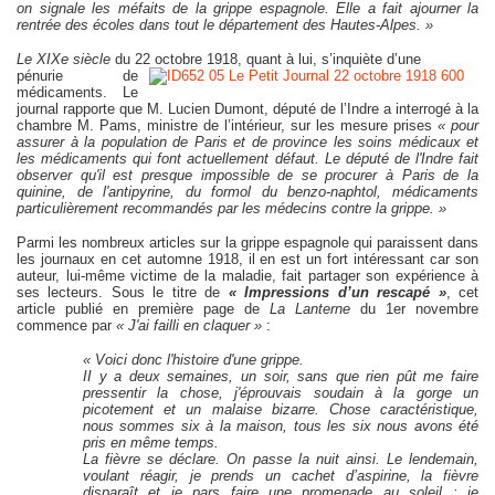
on signale les méfaits de la grippe espagnole. Elle a fait ajourner la
rentrée des écoles dans tout le département des Hautes-Alpes. »
Le XIXe siècle
du 22 octobre 1918, quant à lui, s’inquiète d’une
pénurie de
médicaments. Le
journal rapporte que M. Lucien Dumont, député de l’Indre a interrogé à la
chambre M. Pams, ministre de l’intérieur, sur les mesure prises
« pour
assurer à la population de Paris et de province les soins médicaux et
les médicaments qui font actuellement défaut. Le député de l'Indre fait
observer qu'il est presque impossible de se procurer à Paris de la
quinine, de l'antipyrine, du formol du benzo-naphtol, médicaments
particulièrement recommandés par les médecins contre la grippe. »
Parmi les nombreux articles sur la grippe espagnole qui paraissent dans
les journaux en cet automne 1918, il en est un fort intéressant car son
auteur, lui-même victime de la maladie, fait partager son expérience à
ses lecteurs. Sous le titre de
« Impressions d’un rescapé »
, cet
article publié en première page de
La Lanterne
du 1er novembre
commence par
« J'ai failli en claquer »
:
« Voici donc l'histoire d'une grippe.
II y a deux semaines, un soir, sans que rien pût me faire
pressentir la chose, j'éprouvais soudain à la gorge un
picotement et un malaise bizarre. Chose caractéristique,
nous sommes six à la maison, tous les six nous avons été
pris en même temps.
La fièvre se déclare. On passe la nuit ainsi. Le lendemain,
voulant réagir, je prends un cachet d’aspirine, la fièvre
disparaît et je pars faire une promenade au soleil : je