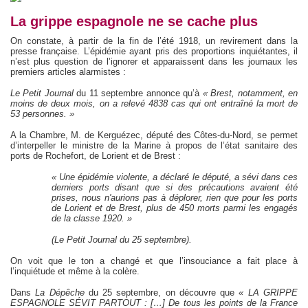
La grippe espagnole ne se cache plus
On constate, à partir de la fin de l’été 1918, un revirement dans la
presse française. L’épidémie ayant pris des proportions inquiétantes, il
n’est plus question de l’ignorer et apparaissent dans les journaux les
premiers articles alarmistes :
Le Petit Journal
du 11 septembre annonce qu’à
« Brest, notamment, en
moins de deux mois, on a relevé 4838 cas qui ont entraîné la mort de
53 personnes. »
A la Chambre, M. de Kerguézec, député des Côtes-du-Nord, se permet
d’interpeller le ministre de la Marine à propos de l’état sanitaire des
ports de Rochefort, de Lorient et de Brest :
« Une épidémie violente, a déclaré le député, a sévi dans ces
derniers ports disant que si des précautions avaient été
prises, nous n'aurions pas à déplorer, rien que pour les ports
de Lorient et de Brest, plus de 450 morts parmi les engagés
de la classe 1920. »
(Le Petit Journal du 25 septembre).
On voit que le ton a changé et que l’insouciance a fait place à
l’inquiétude et même à la colère.
Dans
La Dépêche
du 25 septembre, on découvre que
« LA GRIPPE
ESPAGNOLE SÉVIT PARTOUT : […] De tous les points de la France