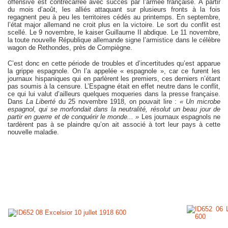
offensive est contrecarrée avec succès par l’armée française. A partir
du mois d’août, les alliés attaquant sur plusieurs fronts à la fois
regagnent peu à peu les territoires cédés au printemps. En septembre,
l’état major allemand ne croit plus en la victoire. Le sort du conflit est
scellé. Le 9 novembre, le kaiser Guillaume II abdique. Le 11 novembre,
la toute nouvelle République allemande signe l’armistice dans le célèbre
wagon de Rethondes, près de Compiègne.
C’est donc en cette période de troubles et d’incertitudes qu’est apparue
la grippe espagnole. On l’a appelée « espagnole », car ce furent les
journaux hispaniques qui en parlèrent les premiers, ces derniers n’étant
pas soumis à la censure. L’Espagne était en effet neutre dans le conflit,
ce qui lui valut d’ailleurs quelques moqueries dans la presse française.
Dans
La Liberté
du 25 novembre 1918, on pouvait lire :
« Un microbe
espagnol, qui se morfondait dans la neutralité, résolut un beau jour de
partir en guerre et de conquérir le monde... »
Les journaux espagnols ne
tardèrent pas à se plaindre qu’on ait associé à tort leur pays à cette
nouvelle maladie.