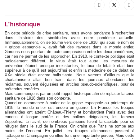
L’historique
En cette période de crise sanitaire, nous avons tendance à rechercher
dans l’histoire des similitudes avec notre pandémie actuelle.
Immanquablement, on se tourne vers celle de 1918, qui sous le nom de
« grippe espagnole », avait fait des ravages dans le monde entier.
Gardons-nous pourtant de toute comparaison entre les deux pandémies,
car rien ne permet de les rapprocher. En 1918, le contexte politique était
radicalement différent, le virus était tout autre, les mesures de
prévention étaient presque inexistantes, le taux de létalité était bien
supérieur à ce qu’il est aujourd’hui et enfin la médecine de ce début de
XXe siècle était encore balbutiante. Nous verrons d’ailleurs que le
charlatanisme allait bon train, dans les journaux abondaient les
réclames, souvent déguisées en articles pseudo-scientifiques, pour de
prétendus remèdes.
Mais commençons par un petit rappel historique afin de replacer la crise
sanitaire de 1918 dans son contexte.
Quand on commence à parler de la grippe espagnole au printemps de
1918, le monde entier est encore en guerre. En France, les troupes
allemandes ont atteint Château-Thierry et bombardent Paris avec des
canons à longue portée et des ballons dirigeables, les fameux
Zeppelins. En avril, de nombreux parisiens fuient la capitale pour se
réfugier dans le sud de la France. On craint que Paris ne tombe aux
mains de l’ennemi. En juillet, les troupes allemandes passent à
l’attaque en Champagne où elles font une importante percée. Mais cette