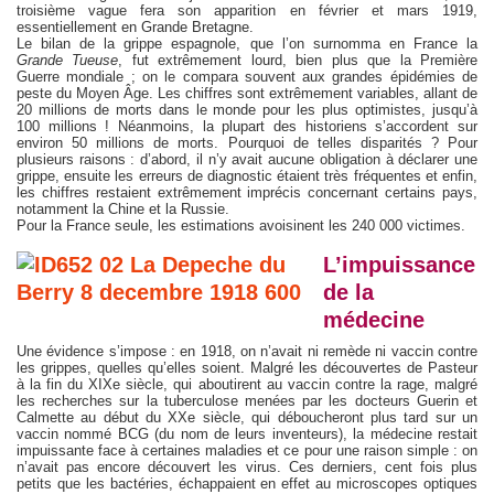
troisième vague fera son apparition en février et mars 1919,
essentiellement en Grande Bretagne.
Le bilan de la grippe espagnole, que l’on surnomma en France la
Grande Tueuse
, fut extrêmement lourd, bien plus que la Première
Guerre mondiale ; on le compara souvent aux grandes épidémies de
peste du Moyen Âge. Les chiffres sont extrêmement variables, allant de
20 millions de morts dans le monde pour les plus optimistes, jusqu’à
100 millions ! Néanmoins, la plupart des historiens s’accordent sur
environ 50 millions de morts. Pourquoi de telles disparités ? Pour
plusieurs raisons : d’abord, il n’y avait aucune obligation à déclarer une
grippe, ensuite les erreurs de diagnostic étaient très fréquentes et enfin,
les chiffres restaient extrêmement imprécis concernant certains pays,
notamment la Chine et la Russie.
Pour la France seule, les estimations avoisinent les 240 000 victimes.
L’impuissance
de la
médecine
Une évidence s’impose : en 1918, on n’avait ni remède ni vaccin contre
les grippes, quelles qu’elles soient. Malgré les découvertes de Pasteur
à la fin du XIXe siècle, qui aboutirent au vaccin contre la rage, malgré
les recherches sur la tuberculose menées par les docteurs Guerin et
Calmette au début du XXe siècle, qui déboucheront plus tard sur un
vaccin nommé BCG (du nom de leurs inventeurs), la médecine restait
impuissante face à certaines maladies et ce pour une raison simple : on
n’avait pas encore découvert les virus. Ces derniers, cent fois plus
petits que les bactéries, échappaient en effet au microscopes optiques