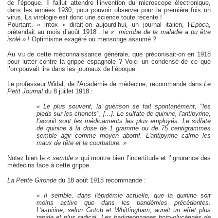
de l’époque. Il fallut attendre l’invention du microscope électronique,
dans les années 1930, pour pouvoir observer pour la première fois un
virus. La virologie est donc une science toute récente !
Pourtant, « intox » dirait-on aujourd’hui, un journal italien, l’
Epoca
,
prétendait au mois d’août 1918 : le
« microbe de la maladie a pu être
isolé »
! Optimisme exagéré ou mensonge assumé ?
Au vu de cette méconnaissance générale, que préconisait-on en 1918
pour lutter contre la grippe espagnole ? Voici un condensé de ce que
l’on pouvait lire dans les journaux de l’époque :
Le professeur Widal, de l’Académie de médecine, recommande dans
Le
Petit Journal
du 8 juillet 1918 :
« Le plus souvent, la guérison se fait spontanément, "les
pieds sur les chenets", [...]. Le sulfate de quinine, l'antipyrine,
l’aconit sont les médicaments les plus employés. Le sulfate
de quinine à la dose de 1 gramme ou de 75 centigrammes
semble agir comme moyen abortif. L'antipyrine calme les
maux de tête et la courbature. »
Notez bien le
« semble »
qui montre bien l’incertitude et l’ignorance des
médecins face à cette grippe.
La Petite Gironde
du 18 août 1918 recommande :
« Il semble, dans l'épidémie actuelle, que la quinine soit
moins active que dans les pandémies précédentes.
L'aspirine, selon Gotch et Whittingham, aurait un effet plus
rapide et plus radical. Les badigeonnages boro-glycérinés de