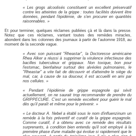
« Les grogs alcoolisés constituent un excellent préservatif
contre les atteintes de la grippe : toutes facilités doivent être
données, pendant l'épidémie, de s'en procurer en quantités
raisonnables. »
Et pour terminer, quelques réclames publiées çà et là dans la presse.
Notez que ces réclames, vantant toutes des remèdes miracles,
abondent dans les colonnes des journaux à partir de l’automne 1918, au
moment de la seconde vague.
« Avec son puissant "Rheastar", la Doctoresse américaine
Rhea Alker a réussi à supprimer la virulence infectieuse des
bacilles tuberculeux et grippaux. Non toxique, bon pour
l'estomac, bienfaiteur surtout des alvéoles pulmonaires, le
"Rheastar" a vite fait de découvrir et d'atteindre le siège du
mal, car, à cause de sa douceur, il est accueilli en ami par
nos cellules. »
« Pendant l’épidémie de grippe espagnole qui sévit
actuellement, on ne saurait trop recommander de prendre du
GRIPPECURE. C’est un remède excellent pour guérir le mal
dès qu’il paraît et même pour le prévenir. »
« Le docteur A. Nebel a établi sous le nom d'influenzinum un
remède à la fois préventif et curatif de la grippe espagnole.
Comme curatif, il a obtenu avec ce remède des résultats
surprenants, à condition bien entendu qu'il soit employé à la
première phase d'une maladie qui évolue si rapidement que le