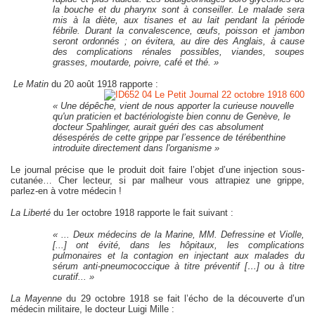
la bouche et du pharynx sont à conseiller. Le malade sera
mis à la diète, aux tisanes et au lait pendant la période
fébrile. Durant la convalescence, œufs, poisson et jambon
seront ordonnés ; on évitera, au dire des Anglais, à cause
des complications rénales possibles, viandes, soupes
grasses, moutarde, poivre, café et thé. »
Le Matin
du 20 août 1918 rapporte :
« Une dépêche, vient de nous apporter la curieuse nouvelle
qu'un praticien et bactériologiste bien connu de Genève, le
docteur Spahlinger, aurait guéri des cas absolument
désespérés de cette grippe par l’essence de térébenthine
introduite directement dans l'organisme »
Le journal précise que le produit doit faire l’objet d’une injection sous-
cutanée… Cher lecteur, si par malheur vous attrapiez une grippe,
parlez-en à votre médecin !
La Liberté
du 1er octobre 1918 rapporte le fait suivant :
« ... Deux médecins de la Marine, MM. Defressine et Violle,
[...] ont évité, dans les hôpitaux, les complications
pulmonaires et la contagion en injectant aux malades du
sérum anti-pneumococcique à titre préventif […] ou à titre
curatif... »
La Mayenne
du 29 octobre 1918 se fait l’écho de la découverte d’un
médecin militaire, le docteur Luigi Mille :