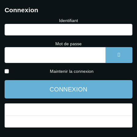
Connexion
Identifiant
Mot de passe
AFFICH
Maintenir la connexion
CONNEXION
Mot de passe perdu ?
Identifiant perdu ?