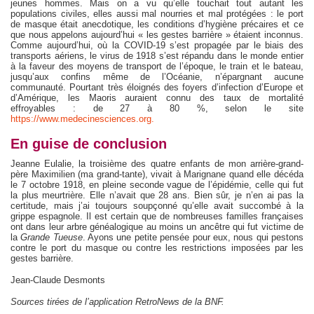
jeunes hommes. Mais on a vu qu’elle touchait tout autant les
populations civiles, elles aussi mal nourries et mal protégées : le port
de masque était anecdotique, les conditions d’hygiène précaires et ce
que nous appelons aujourd’hui « les gestes barrière » étaient inconnus.
Comme aujourd’hui, où la COVID-19 s’est propagée par le biais des
transports aériens, le virus de 1918 s’est répandu dans le monde entier
à la faveur des moyens de transport de l’époque, le train et le bateau,
jusqu’aux confins même de l’Océanie, n’épargnant aucune
communauté. Pourtant très éloignés des foyers d’infection d’Europe et
d’Amérique, les Maoris auraient connu des taux de mortalité
effroyables : de 27 à 80 %, selon le site
https://www.medecinesciences.org.
En guise de conclusion
Jeanne Eulalie, la troisième des quatre enfants de mon arrière-grand-
père Maximilien (ma grand-tante), vivait à Marignane quand elle décéda
le 7 octobre 1918, en pleine seconde vague de l’épidémie, celle qui fut
la plus meurtrière. Elle n’avait que 28 ans. Bien sûr, je n’en ai pas la
certitude, mais j’ai toujours soupçonné qu’elle avait succombé à la
grippe espagnole. Il est certain que de nombreuses familles françaises
ont dans leur arbre généalogique au moins un ancêtre qui fut victime de
la
Grande Tueuse
. Ayons une petite pensée pour eux, nous qui pestons
contre le port du masque ou contre les restrictions imposées par les
gestes barrière.
Jean-Claude Desmonts
Sources tirées de l’application RetroNews de la BNF.