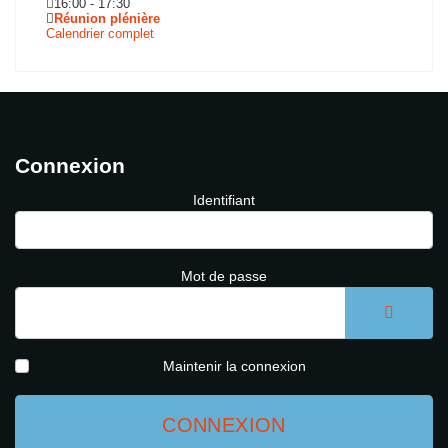
16:00
-
17:30
Réunion plénière
Calendrier complet
Connexion
Identifiant
Mot de passe
AFFICH
Maintenir la connexion
CONNEXION