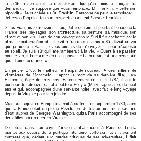
lui prête à son sujet ce mot d'esprit, lorsqu'
un ministre français
lui
demanda :
«
Je suppose que vous remplacez M. Franklin. »
Jefferson
répondit «
Je succède au Dr. Franklin. Personne ne peut le remplacer. »
Jefferson l'appelait toujours respectueusement
Docteur
Franklin
.
Si les Français le trouvaient froid, Jefferson aimait pourtant beaucoup la
France, ses paysages, son architecture, sa peinture, sa musique, son
climat et son vin ! Lors de son voyage dans le Sud il fut enchanté par le
climat méditerranéen et il écrivit à l'un de ses amis « S'il devait arriver
que je meure à Paris, je vous prierais de m'envoyer ici pour m'exposer
au soleil. Je suis sûr qu'il me ramènerait à la vie. » Quant à sa passion
pour le vin, il la résume en une phrase :
«
L
e bon vin est une nécessité
quotidienne pour moi. »
En janvier 1785,
le malheur le frappa de nouveau.
A des milliers de
kilomètres de Monticello, i
l apprit la mort de sa dernière fille,
Lucy
Elizabeth,
âgée de trois ans
.
Heureusement
en juillet 1787, il eut le
bonheur de retrouver sa jolie petite « Polly » (Mary), âgée alors de neuf
ans et qui, accompagnée d'une servante noire, avait fait le
long
voyage
depuis
la Virginie
pour le rejoindre
.
Mais son séjour en Europe touchait à sa fin et en septembre 1789, alors
que la France était en pleine Révolution, Jefferson, nommé secrétaire
d'état auprès de Georges Washington, quitta Paris accompagné de ses
deux filles pour rentrer en Virginie.
De retour dans son pays, l'ancien ambassadeur à Paris se heurta
bientôt aux écueils de la politique intérieure. Jefferson fut si vivement
contesté que, cédant aux lourdes critiques de ses adversaires, il finit