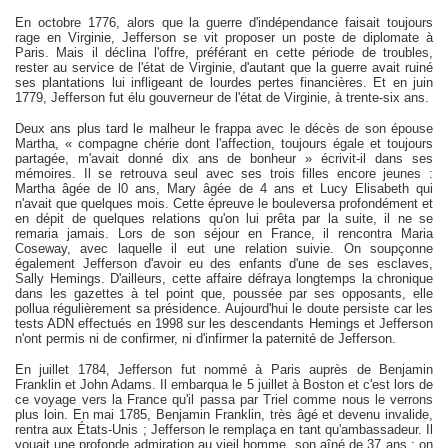
En octobre 1776, alors que la guerre d'indépendance faisait toujours
rage en Virginie, Jefferson se vit proposer un poste de diplomate à
Paris. Mais il déclina l'offre, préférant en cette période de troubles,
rester au service de l'état de Virginie, d'autant que la guerre avait ruiné
ses plantations lui infligeant de lourdes pertes financières. Et en juin
1779, Jefferson fut élu gouverneur de l'état de Virginie, à trente-six ans.
Deux ans plus tard le malheur le frappa avec le décès de son épouse
Martha, « compagne chérie dont l'affection, toujours égale et toujours
partagée, m'avait donné dix ans de bonheur » écrivit-il dans ses
mémoires. Il se retrouva seul avec ses trois filles encore jeunes :
Martha âgée de l0 ans, Mary âgée de 4 ans et Lucy Elisabeth qui
n'avait que quelques mois. Cette épreuve le bouleversa profondément et
en dépit de quelques relations qu'on lui prêta par la suite, il ne se
remaria jamais. Lors de son séjour en France, il rencontra Maria
Coseway, avec laquelle il eut une re
lation su
ivie. On soupçonne
également
Jefferson
d'avoir eu des enfants d'une de ses esclaves,
Sally Hemings.
D'ailleurs, c
ette affaire défraya
longtemps
la chronique
dans les
gazettes
à tel point que
, poussée par ses opposants,
elle
pollua
régulièrement
sa présidence.
Aujourd'hui le doute persiste car les
tests ADN effectué
s
en 1998 sur
l
es descendants Hemings et Jefferson
n'ont permis ni de confirmer, ni d'infirmer la paternité de Jefferson.
En juillet 1784, Jefferson fut nommé à Paris auprès de Benjamin
Franklin et John Adams. Il embarqua le 5 juillet à Boston et c'est lors de
ce voyage vers la France qu'il passa par Triel comme nous le verrons
plus loin. En mai 1785, Benjamin Franklin, très âgé et devenu invalide,
rentra aux États-Unis ; Jefferson le remplaça en tant qu'ambassadeur. Il
vouait une profonde admiration au vieil homme, son aîné de 37 ans ; on