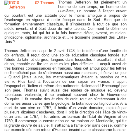
Thomas Jefferson fut pleinement un
homme de son temps, un homme des
Lumières
, un homme à l'esprit ouvert
qui pourtant eut une attitude pour le moins ambiguë à propos de
l'esclavage en vigueur à cette époque dans le Sud. Bien que de
formation éminemment classique, il s'intéressait à tout ce que son
siècle inventa et il était doué de mille talents. Comment le définir en
quelques mots, lui qui fut à la fois homme d'état, avocat, musicien,
philosophe, diplomate, architecte et... le troisième président des États-
Unis ?
Thomas Jefferson naquit le 2 avril 1743, le troisième d'une famille de
dix enfants. Il reçut donc une solide éducation classique fondée sur
l'étude du latin et du grec, langues dans lesquelles il excellait ; il était,
dit-on, capable de lire les auteurs les plus difficiles. Il acquit aussi de
très bonnes connaissances en français. Mais cet amour pour les lettres
ne l'empêchait pas de s'intéresser aussi aux sciences ; il écrivit un jour
« Quand j'étais jeune, les mathématiques étaient la passion de ma
vie ». Plus tard, à l'occasion de son séjour en France, il apprit
l'espagnol et l'italien et même des rudiments d'allemand ! Encouragé par
son père, Thomas suivit aussi des études de musique et, devenu
talentueux violoniste, il se produisit souvent chez le Gouverneur
Fauquier. Il fit ensuite des études de droit, tout en s'intéressant à des
domaines aussi variés que la géologie, la botanique ou l'agriculture. A la
mort de son père en 1757, il hérita d'un vaste domaine, exploité par
plusieurs dizaines d'esclaves, dont il prit la direction dès l'âge de vingt-
et-un ans. En 1767, il fut admis au barreau de l’État de Virginie et en
1769, il commença la construction de sa maison de Monticello, qui fut
la
grande
œuvre
de sa vie. Il s'attacha à l'améliorer sans cesse, comme
par exemple dès son retour d'Europe, inspiré par le classicisme français