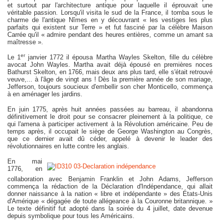
et surtout par l'architecture antique pour laquelle il éprouvait une
véritable passion. Lorsqu'il visita le sud de la France, il tomba sous le
charme de l'antique Nîmes en y découvrant « les vestiges les plus
parfaits qui existent sur Terre » et fut fasciné par la célèbre Maison
Carrée qu'il « admire pendant des heures entières, comme un amant sa
maîtresse ».
er
Le 1
janvier 1772 il épousa Martha Wayles Skelton, fille du célèbre
avocat John Wayles. Martha avait déjà épousé en premières noces
Bathurst Skelton, en 1766, mais deux ans plus tard, elle s'était retrouvé
veuve,... à l'âge de vingt ans ! Dès la première année de son mariage,
Jefferson, toujours soucieux d'embellir son cher Monticello, commença
à en aménager les jardins.
En juin 1775, après huit années passées au barreau, il abandonna
définitivement le droit pour se consacrer pleinement à la politique, ce
qui l'amena à participer activement à la Révolution américaine. Peu de
temps après, il occupait le siège de George Washington au Congrès,
que ce dernier avait dû céder, appelé à devenir le leader des
révolutionnaires en lutte contre les anglais.
En mai
1776, en
collaboration avec Benjamin Franklin et John Adams, Jefferson
commença la rédaction de la Déclaration d'Indépendance, qui allait
donner naissance à la nation « libre et indépendante » des États-Unis
d'Amérique « dégagée de toute allégeance à la Couronne britannique. »
Le texte définitif fut adopté dans la soirée du 4 juillet, date devenue
depuis symbolique pour tous les Américains.