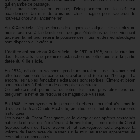
qui enjambe ce passage.
Plus tard, sans raison connue, l’élargissement de la nef est
abandonnée. Un mur de biais est alors imaginé pour raccorder le
nouveau chœur à l’ancienne nef.
Au
XIXe siècle
, l’église donne des signes de fatigue, elle est plus ou
moins promise à la démolition : de gros étrésillons de bois viennent
traverser la nef pour retenir la poussée des murs, et des échafaudages
sont disposés à l’extérieur.
L’édifice est sauvé au XXe siècle
: de
1911 à 1915
, sous la direction
des Beaux-arts, une première restauration est effectuée sur la partie
datée du XIIIe siècle.
En
1934
, débute la seconde grande restauration : des travaux sont
effectués sur toute la partie du croisillon sud (celui de l’horloge). Là
encore, les faibles fondations existantes sont reprises. Ciment et béton
sont introduits à l’intérieur des gros piliers centraux.
Ce renforcement permettra de retirer les trois gros étrésillons qui
défigurent la nef et de retrouver ce magnifique vaisseau.
En
1988
, le nettoyage et la peinture du chœur sont réalisés sous la
direction de Jean-Claude Rochette, architecte en chef des monuments
historiques.
Les bustes du Christ-Enseignant, de la Vierge et des apôtres accrochés
autour du chœur, ont été détruits à la révolution, ... seul celui du Christ
(représentation de l’Etre Suprême) fut sauvegardé. Cela explique la
volonté de l’architecte de laisser sur le mur les traces apparentes de
ces statues manquantes.