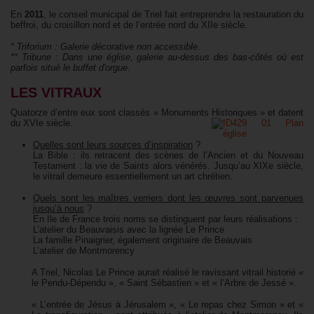
En
2011
, le conseil municipal de Triel fait entreprendre la restauration du
beffroi, du croisillon nord et de l’entrée nord du XIIe siècle.
* Triforium : Galerie décorative non accessible.
** Tribune : Dans une église, galerie au-dessus des bas-côtés où est
parfois situé le buffet d'orgue.
LES VITRAUX
Quatorze d’entre eux sont classés « Monuments Historiques » et datent
du XVIe siècle.
Quelles sont leurs sources d’inspiration
?
La Bible : ils retracent des scènes de l’Ancien et du Nouveau
Testament : la vie de Saints alors vénérés. Jusqu’au XIXe siècle,
le vitrail demeure essentiellement un art chrétien.
Quels sont les maîtres verriers dont les œuvres sont parvenues
jusqu’à nous
?
En Ile de France trois noms se distinguent par leurs réalisations :
L’atelier du Beauvaisis avec la lignée Le Prince
La famille Pinaigrier, également originaire de Beauvais
L’atelier de Montmorency
A Triel, Nicolas Le Prince aurait réalisé le ravissant vitrail historié «
le Pendu-Dépendu », « Saint Sébastien » et « l’Arbre de Jessé ».
« L’entrée de Jésus à Jérusalem », « Le repas chez Simon » et «