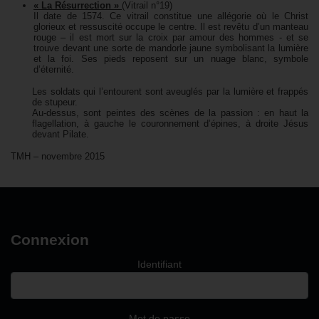
« La Résurrection »
(Vitrail n°19)
Il date de 1574. Ce vitrail constitue une allégorie où le Christ
glorieux et ressuscité occupe le centre. Il est revêtu d’un manteau
rouge – il est mort sur la croix par amour des hommes - et se
trouve devant une sorte de mandorle jaune symbolisant la lumière
et la foi. Ses pieds reposent sur un nuage blanc, symbole
d’éternité.
Les soldats qui l’entourent sont aveuglés par la lumière et frappés
de stupeur.
Au-dessus, sont peintes des scènes de la passion : en haut la
flagellation, à gauche le couronnement d’épines, à droite Jésus
devant Pilate.
TMH – novembre 2015
Connexion
Identifiant
Mot de passe