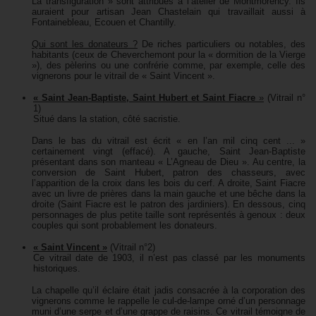
La transfiguration » sont attribués à l’atelier de Montmorency. Ils
auraient pour artisan Jean Chastelain qui travaillait aussi à
Fontainebleau, Ecouen et Chantilly.
Qui sont les donateurs ?
De riches particuliers ou notables, des
habitants (ceux de Cheverchemont pour la « dormition de la Vierge
»), des pèlerins ou une confrérie comme, par exemple, celle des
vignerons pour le vitrail de « Saint Vincent ».
« Saint Jean-Baptiste, Saint Hubert et Saint Fiacre
»
(Vitrail n°
1)
Situé dans la station, côté sacristie.
Dans le bas du vitrail est écrit « en l’an mil cinq cent ... »
certainement vingt (effacé). A gauche, Saint Jean-Baptiste
présentant dans son manteau « L’Agneau de Dieu ». Au centre, la
conversion de Saint Hubert, patron des chasseurs, avec
l’apparition de la croix dans les bois du cerf. A droite, Saint Fiacre
avec un livre de prières dans la main gauche et une bêche dans la
droite (Saint Fiacre est le patron des jardiniers). En dessous, cinq
personnages de plus petite taille sont représentés à genoux : deux
couples qui sont probablement les donateurs.
« Saint Vincent »
(Vitrail n°2)
Ce vitrail date de 1903, il n’est pas classé par les monuments
historiques.
La chapelle qu’il éclaire était jadis consacrée à la corporation des
vignerons comme le rappelle le cul-de-lampe orné d’un personnage
muni d’une serpe et d’une grappe de raisins. Ce vitrail témoigne de