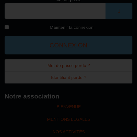
AFFICH
Maintenir la connexion
CONNEXION
Mot de passe perdu ?
Identifiant perdu ?
Notre association
BIENVENUE
MENTIONS LÉGALES
NOS ACTIVITÉS