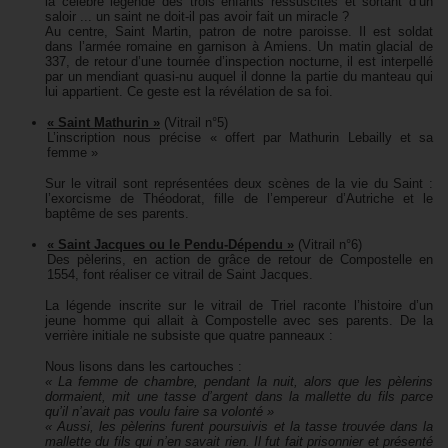
la célèbre légende des trois enfants ressuscités et sortant d’un
saloir ... un saint ne doit-il pas avoir fait un miracle ?
Au centre, Saint Martin, patron de notre paroisse. Il est soldat
dans l’armée romaine en garnison à Amiens. Un matin glacial de
337, de retour d’une tournée d’inspection nocturne, il est interpellé
par un mendiant quasi-nu auquel il donne la partie du manteau qui
lui appartient. Ce geste est la révélation de sa foi.
« Saint Mathurin »
(Vitrail n°5)
L’inscription nous précise « offert par Mathurin Lebailly et sa
femme »
Sur le vitrail sont représentées deux scènes de la vie du Saint :
l’exorcisme de Théodorat, fille de l’empereur d’Autriche et le
baptême de ses parents.
« Saint Jacques ou le Pendu-Dépendu »
(Vitrail n°6)
Des pèlerins, en action de grâce de retour de Compostelle en
1554, font réaliser ce vitrail de Saint Jacques.
La légende inscrite sur le vitrail de Triel raconte l’histoire d’un
jeune homme qui allait à Compostelle avec ses parents. De la
verrière initiale ne subsiste que quatre panneaux :
Nous lisons dans les cartouches :
« La femme de chambre, pendant la nuit, alors que les pèlerins
dormaient, mit une tasse d’argent dans la mallette du fils parce
qu’il n’avait pas voulu faire sa volonté »
« Aussi, les pèlerins furent poursuivis et la tasse trouvée dans la
mallette du fils qui n’en savait rien. Il fut fait prisonnier et présenté