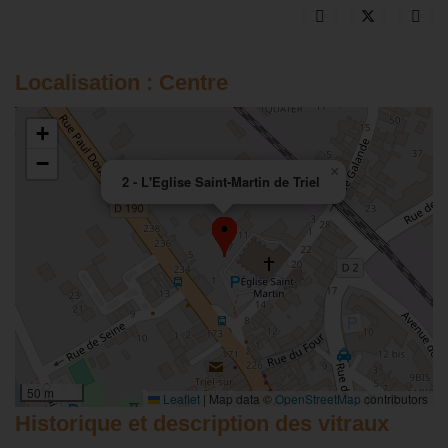
Localisation : Centre
+
−
×
2 - L'Eglise Saint-Martin de Triel
50 m
Leaflet
|
Map data ©
OpenStreetMap
contributors
Historique et description des vitraux