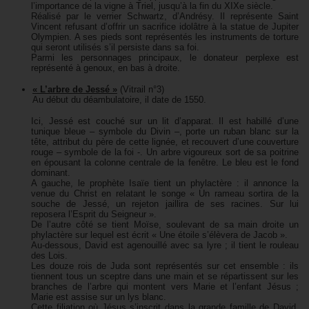
l’importance de la vigne à Triel, jusqu’à la fin du XIXe siècle.
Réalisé par le verrier Schwartz, d’Andrésy. Il représente Saint
Vincent refusant d’offrir un sacrifice idolâtre à la statue de Jupiter
Olympien. A ses pieds sont représentés les instruments de torture
qui seront utilisés s’il persiste dans sa foi.
Parmi les personnages principaux, le donateur perplexe est
représenté à genoux, en bas à droite.
« L’arbre de Jessé »
(Vitrail n°3)
Au début du déambulatoire, il date de 1550.
Ici, Jessé est couché sur un lit d’apparat. Il est habillé d’une
tunique bleue – symbole du Divin –, porte un ruban blanc sur la
tête, attribut du père de cette lignée, et recouvert d’une couverture
rouge – symbole de la foi -. Un arbre vigoureux sort de sa poitrine
en épousant la colonne centrale de la fenêtre. Le bleu est le fond
dominant.
A gauche, le prophète Isaïe tient un phylactère : il annonce la
venue du Christ en relatant le songe « Un rameau sortira de la
souche de Jessé, un rejeton jaillira de ses racines. Sur lui
reposera l’Esprit du Seigneur ».
De l’autre côté se tient Moïse, soulevant de sa main droite un
phylactère sur lequel est écrit « Une étoile s’élèvera de Jacob ».
Au-dessous, David est agenouillé avec sa lyre ; il tient le rouleau
des Lois.
Les douze rois de Juda sont représentés sur cet ensemble : ils
tiennent tous un sceptre dans une main et se répartissent sur les
branches de l’arbre qui montent vers Marie et l’enfant Jésus ;
Marie est assise sur un lys blanc.
Cette filiation où Jésus s’inscrit dans la grande famille de David,