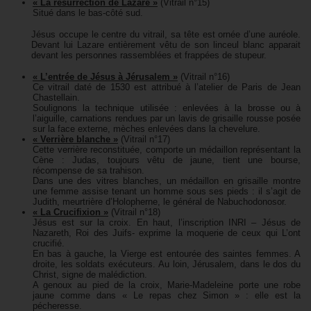
« La résurrection de Lazare »
(Vitrail n°15)
Situé dans le bas-côté sud.
Jésus occupe le centre du vitrail, sa tête est ornée d’une auréole.
Devant lui Lazare entièrement vêtu de son linceul blanc apparait
devant les personnes rassemblées et frappées de stupeur.
« L’entrée de Jésus à Jérusalem »
(Vitrail n°16)
Ce vitrail daté de 1530 est attribué à l’atelier de Paris de Jean
Chastellain.
Soulignons la technique utilisée : enlevées à la brosse ou à
l’aiguille, carnations rendues par un lavis de grisaille rousse posée
sur la face externe, mèches enlevées dans la chevelure.
« Verrière blanche »
(Vitrail n°17)
Cette verrière reconstituée, comporte un médaillon représentant la
Cène : Judas, toujours vêtu de jaune, tient une bourse,
récompense de sa trahison.
Dans une des vitres blanches, un médaillon en grisaille montre
une femme assise tenant un homme sous ses pieds : il s’agit de
Judith, meurtrière d’Holopherne, le général de Nabuchodonosor.
« La Crucifixion »
(Vitrail n°18)
Jésus est sur la croix. En haut, l’inscription INRI – Jésus de
Nazareth, Roi des Juifs- exprime la moquerie de ceux qui L’ont
crucifié.
En bas à gauche, la Vierge est entourée des saintes femmes. A
droite, les soldats exécuteurs. Au loin, Jérusalem, dans le dos du
Christ, signe de malédiction.
A genoux au pied de la croix, Marie-Madeleine porte une robe
jaune comme dans « Le repas chez Simon » : elle est la
pécheresse.