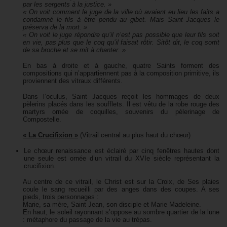
par les sergents à la justice. »
« On voit comment le juge de la ville où avaient eu lieu les faits a
condamné le fils à être pendu au gibet. Mais Saint Jacques le
préserva de la mort. »
« On voit le juge répondre qu’il n’est pas possible que leur fils soit
en vie, pas plus que le coq qu’il faisait rôtir. Sitôt dit, le coq sortit
de sa broche et se mit à chanter. »
En bas à droite et à gauche, quatre Saints forment des
compositions qui n’appartiennent pas à la composition primitive, ils
proviennent des vitraux différents.
Dans l’oculus, Saint Jacques reçoit les hommages de deux
pèlerins placés dans les soufflets. Il est vêtu de la robe rouge des
martyrs ornée de coquilles, souvenirs du pèlerinage de
Compostelle.
« La Crucifixion »
(Vitrail central au plus haut du chœur)
Le chœur renaissance est éclairé par cinq fenêtres hautes dont
une seule est ornée d’un vitrail du XVIe siècle représentant la
crucifixion.
Au centre de ce vitrail, le Christ est sur la Croix, de Ses plaies
coule le sang recueilli par des anges dans des coupes. A ses
pieds, trois personnages :
Marie, sa mère, Saint Jean, son disciple et Marie Madeleine.
En haut, le soleil rayonnant s’oppose au sombre quartier de la lune
: métaphore du passage de la vie au trépas.