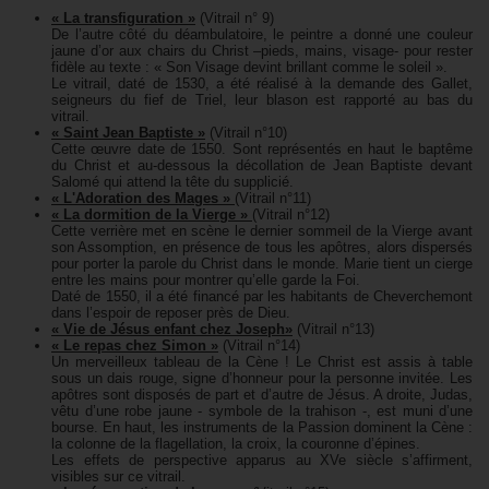
« La transfiguration »
(Vitrail n° 9)
De l’autre côté du déambulatoire, le peintre a donné une couleur
jaune d’or aux chairs du Christ –pieds, mains, visage- pour rester
fidèle au texte : « Son Visage devint brillant comme le soleil ».
Le vitrail, daté de 1530, a été réalisé à la demande des Gallet,
seigneurs du fief de Triel, leur blason est rapporté au bas du
vitrail.
« Saint Jean Baptiste »
(Vitrail n°10)
Cette œuvre date de 1550. Sont représentés en haut le baptême
du Christ et au-dessous la décollation de Jean Baptiste devant
Salomé qui attend la tête du supplicié.
«
L'Adoration des Mages
»
(Vitrail n°11)
« La dormition de la Vierge »
(Vitrail n°12)
Cette verrière met en scène le dernier sommeil de la Vierge avant
son Assomption, en présence de tous les apôtres, alors dispersés
pour porter la parole du Christ dans le monde. Marie tient un cierge
entre les mains pour montrer qu’elle garde la Foi.
Daté de 1550, il a été financé par les habitants de Cheverchemont
dans l’espoir de reposer près de Dieu.
« Vie de Jésus enfant chez Joseph»
(Vitrail n°13)
« Le repas chez Simon »
(Vitrail n°14)
Un merveilleux tableau de la Cène ! Le Christ est assis à table
sous un dais rouge, signe d’honneur pour la personne invitée. Les
apôtres sont disposés de part et d’autre de Jésus. A droite, Judas,
vêtu d’une robe jaune - symbole de la trahison -, est muni d’une
bourse. En haut, les instruments de la Passion dominent la Cène :
la colonne de la flagellation, la croix, la couronne d’épines.
Les effets de perspective apparus au XVe siècle s’affirment,
visibles sur ce vitrail.