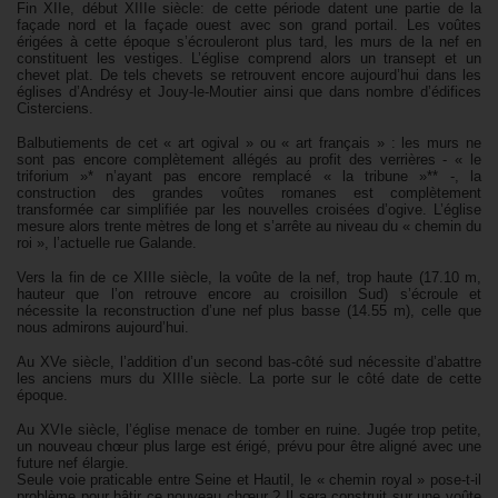
Fin XIIe, début XIIIe siècle: de cette période datent une partie de la
façade nord et la façade ouest avec son grand portail. Les voûtes
érigées à cette époque s’écrouleront plus tard, les murs de la nef en
constituent les vestiges. L’église comprend alors un transept et un
chevet plat. De tels chevets se retrouvent encore aujourd’hui dans les
églises d’Andrésy et Jouy-le-Moutier ainsi que dans nombre d’édifices
Cisterciens.
Balbutiements de cet « art ogival » ou « art français » : les murs ne
sont pas encore complètement allégés au profit des verrières - « le
triforium »* n’ayant pas encore remplacé « la tribune »** -, la
construction des grandes voûtes romanes est complètement
transformée car simplifiée par les nouvelles croisées d’ogive. L’église
mesure alors trente mètres de long et s’arrête au niveau du « chemin du
roi », l’actuelle rue Galande.
Vers la fin de ce XIIIe siècle, la voûte de la nef, trop haute (17.10 m,
hauteur que l’on retrouve encore au croisillon Sud) s’écroule et
nécessite la reconstruction d’une nef plus basse (14.55 m), celle que
nous admirons aujourd’hui.
Au XVe siècle, l’addition d’un second bas-côté sud nécessite d’abattre
les anciens murs du XIIIe siècle. La porte sur le côté date de cette
époque.
Au XVIe siècle, l’église menace de tomber en ruine. Jugée trop petite,
un nouveau chœur plus large est érigé, prévu pour être aligné avec une
future nef élargie.
Seule voie praticable entre Seine et Hautil, le « chemin royal » pose-t-il
problème pour bâtir ce nouveau chœur ? Il sera construit sur une voûte