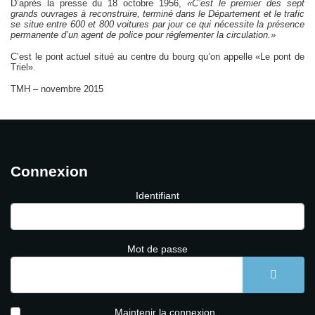
D’après la presse du 18 octobre 1956,
«C’est le premier des sept
grands ouvrages à reconstruire, terminé dans le Département et le trafic
se situe entre 600 et 800 voitures par jour ce qui nécessite la présence
permanente d’un agent de police pour réglementer la circulation.»
C’est le pont actuel situé au centre du bourg qu’on appelle «Le pont de
Triel».
TMH – novembre 2015
Connexion
Identifiant
Mot de passe
AFFICH
Maintenir la connexion