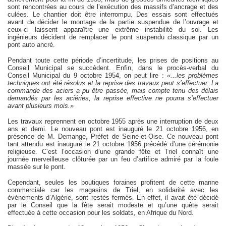
sont rencontrées au cours de l’exécution des massifs d’ancrage et des
culées. Le chantier doit être interrompu. Des essais sont effectués
avant de décider le montage de la partie suspendue de l’ouvrage et
ceux-ci laissent apparaître une extrême instabilité du sol. Les
ingénieurs décident de remplacer le pont suspendu classique par un
pont auto ancré.
Pendant toute cette période d’incertitude, les prises de positions au
Conseil Municipal se succèdent. Enfin, dans le procès-verbal du
Conseil Municipal du 9 octobre 1954, on peut lire :
«...les problèmes
techniques ont été résolus et la reprise des travaux peut s’effectuer. La
commande des aciers a pu être passée, mais compte tenu des délais
demandés par les aciéries, la reprise effective ne pourra s’effectuer
avant plusieurs mois.»
Les travaux reprennent en octobre 1955 après une interruption de deux
ans et demi. Le nouveau pont est inauguré le 21 octobre 1956, en
présence de M. Demange, Préfet de Seine-et-Oise. Ce nouveau pont
tant attendu est inauguré le 21 octobre 1956 précédé d’une cérémonie
religieuse. C’est l’occasion d’une grande fête et Triel connaît une
journée merveilleuse clôturée par un feu d’artifice admiré par la foule
massée sur le pont.
Cependant, seules les boutiques foraines profitent de cette manne
commerciale car les magasins de Triel, en solidarité avec les
événements d’Algérie, sont restés fermés. En effet, il avait été décidé
par le Conseil que la fête serait modeste et qu’une quête serait
effectuée à cette occasion pour les soldats, en Afrique du Nord.