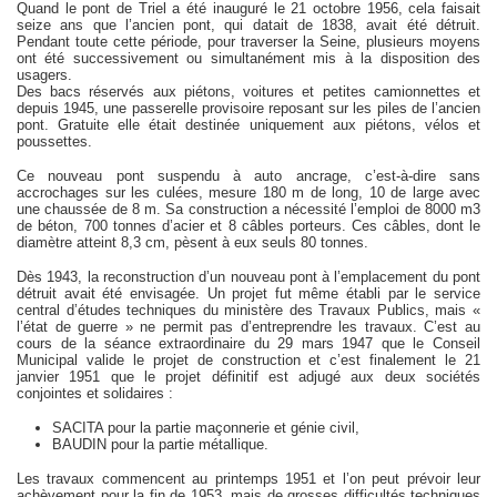
Quand le pont de Triel a été inauguré le 21 octobre 1956, cela faisait
seize ans que l’ancien pont, qui datait de 1838, avait été détruit.
Pendant toute cette période, pour traverser la Seine, plusieurs moyens
ont été successivement ou simultanément mis à la disposition des
usagers.
Des bacs réservés aux piétons, voitures et petites camionnettes et
depuis 1945, une passerelle provisoire reposant sur les piles de l’ancien
pont. Gratuite elle était destinée uniquement aux piétons, vélos et
poussettes.
Ce nouveau pont suspendu à auto ancrage, c’est-à-dire sans
accrochages sur les culées, mesure 180 m de long, 10 de large avec
une chaussée de 8 m. Sa construction a nécessité l’emploi de 8000 m3
de béton, 700 tonnes d’acier et 8 câbles porteurs. Ces câbles, dont le
diamètre atteint 8,3 cm, pèsent à eux seuls 80 tonnes.
Dès 1943, la reconstruction d’un nouveau pont à l’emplacement du pont
détruit avait été envisagée. Un projet fut même établi par le service
central d’études techniques du ministère des Travaux Publics, mais «
l’état de guerre » ne permit pas d’entreprendre les travaux. C’est au
cours de la séance extraordinaire du 29 mars 1947 que le Conseil
Municipal valide le projet de construction et c’est finalement le 21
janvier 1951 que le projet définitif est adjugé aux deux sociétés
conjointes et solidaires :
SACITA pour la partie maçonnerie et génie civil,
BAUDIN pour la partie métallique.
Les travaux commencent au printemps 1951 et l’on peut prévoir leur
achèvement pour la fin de 1953, mais de grosses difficultés techniques