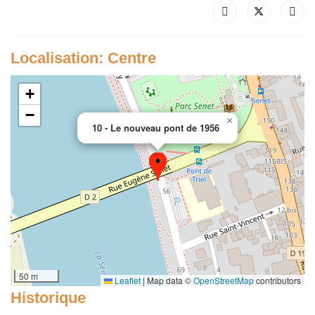
Localisation: Centre
+
−
×
10 - Le nouveau pont de 1956
50 m
Leaflet
|
Map data ©
OpenStreetMap
contributors
Historique