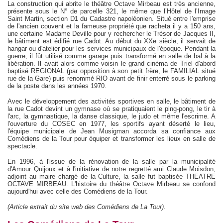
La construction qui abrite le théâtre Octave Mirbeau est très ancienne,
présente sous le N° de parcelle 321, le même que l’Hôtel de l’Image
Saint Martin, section D1 du Cadastre napoléonien. Situé entre l'emprise
de l'ancien couvent et la fameuse propriété que racheta il y a 150 ans,
une certaine Madame Deville pour y rechercher le Trésor de Jacques II,
le bâtiment est édifié rue Cadot. Au début du XXe siècle, il servait de
hangar ou d'atelier pour les services municipaux de l'époque. Pendant la
guerre, il fût utilisé comme garage puis transformé en salle de bal à la
libération. Il avait alors comme voisin le grand cinéma de Triel d'abord
baptisé REGIONAL (par opposition à son petit frère, le FAMILIAL situé
rue de la Gare) puis renommé RIO avant de finir enterré sous le parking
de la poste dans les années 1970.
Avec le développement des activités sportives en salle, le bâtiment de
la rue Cadot devint un gymnase où se pratiquaient le ping-pong, le tir à
l'arc, la gymnastique, la danse classique, le judo et même l'escrime. A
l'ouverture du COSEC en 1977, les sportifs ayant déserté le lieu,
l'équipe municipale de Jean Musigman accorda sa confiance aux
Comédiens de la Tour pour équiper et transformer les lieux en salle de
spectacle.
En 1996, à l'issue de la rénovation de la salle par la municipalité
d'Amour Quijoux et à l'initiative de notre regretté ami Claude Moisdon,
adjoint au maire chargé de la Culture, la salle fut baptisée THEATRE
OCTAVE MIRBEAU. L'histoire du théâtre Octave Mirbeau se confond
aujourd'hui avec celle des Comédiens de la Tour.
(Article extrait du site web des Comédiens de La Tour).