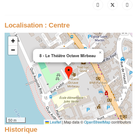
Localisation : Centre
+
−
×
8 - Le Théâtre Octave Mirbeau
50 m
Leaflet
|
Map data ©
OpenStreetMap
contributors
Historique