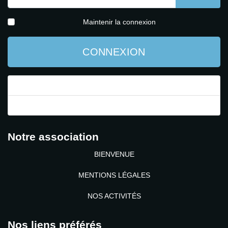
AFFICH
Maintenir la connexion
CONNEXION
Mot de passe perdu ?
Identifiant perdu ?
Notre association
BIENVENUE
MENTIONS LÉGALES
NOS ACTIVITÉS
Nos liens préférés