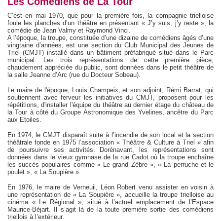
Les Comédiens de La Tour
C’est en mai 1970, que pour la première fois, la compagnie trielloise
foule les planches d’un théâtre en présentant « J’y suis, j’y reste », la
comédie de Jean Valmy et Raymond Vinci.
A l’époque, la troupe, constituée d’une dizaine de comédiens âgés d’une
vingtaine d’années, est une section du Club Municipal des Jeunes de
Triel (CMJT) installé dans un bâtiment préfabriqué situé dans le Parc
municipal. Les trois représentations de cette première pièce,
chaudement appréciée du public, sont données dans le petit théâtre de
la salle Jeanne d’Arc (rue du Docteur Sobeau).
Le maire de l'époque, Louis Champeix, et son adjoint, Rémi Barrat, qui
soutiennent avec ferveur les initiatives du CMJT, proposent pour les
répétitions, d'installer l'équipe du théâtre au dernier étage du château de
la Tour à côté du Groupe Astronomique des Yvelines, ancêtre du Parc
aux Etoiles.
En 1974, le CMJT disparaît suite à l’incendie de son local et la section
théâtrale fonde en 1975 l’association « Théâtre & Culture à Triel » afin
de poursuivre ses activités. Dorénavant, les représentations sont
données dans le vieux gymnase de la rue Cadot où la troupe enchaîne
les succès populaires comme « Le grand Zèbre », « La perruche et le
poulet », « La Soupière ».
En 1976, le maire de Verneuil, Léon Robert venu assister en voisin à
une représentation de « La Soupière », accueille la troupe trielloise au
cinéma « Le Régional », situé à l’actuel emplacement de l’Espace
Maurice-Béjart. Il s’agit là de la toute première sortie des comédiens
triellois à l’extérieur.