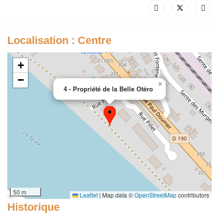
Localisation : Centre
+
−
×
4 - Propriété de la Belle Otéro
50 m
Leaflet
|
Map data ©
OpenStreetMap
contributors
Historique