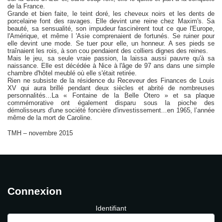
de la France.
Grande et bien faite, le teint doré, les cheveux noirs et les dents de
porcelaine font des ravages. Elle devint une reine chez Maxim's. Sa
beauté, sa sensualité, son impudeur fascinèrent tout ce que l'Europe,
l'Amérique, et même l 'Asie comprenaient de fortunés. Se ruiner pour
elle devint une mode. Se tuer pour elle, un honneur. A ses pieds se
traînaient les rois, à son cou pendaient des colliers dignes des reines.
Mais le jeu, sa seule vraie passion, la laissa aussi pauvre qu'à sa
naissance. Elle est décédée à Nice à l'âge de 97 ans dans une simple
chambre d'hôtel meublé où elle s'était retirée.
Rien ne subsiste de la résidence du Receveur des Finances de Louis
XV qui aura brillé pendant deux siècles et abrité de nombreuses
personnalités...La « Fontaine de la Belle Otero » et sa plaque
commémorative ont également disparu sous la pioche des
démolisseurs d'une société foncière d'investissement...en 1965, l’année
même de la mort de Caroline.
TMH – novembre 2015
Connexion
Identifiant