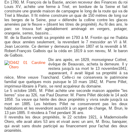
En 1780, M. François de la Bastie, ancien receveur des Finances du roi
Louis XV, achète une ferme à Triel, en bordure de la Seine et fait
construire une grande maison de campagne le long de la route qui va de
Triel à Meulan. Il fit même construire un quai de 150 mètres de long sur
les berges de la Seine, pour « défendre la colline contre les glaces
amenées par le fleuve » (disent les titres de propriété). Au fil des ans, le
parc se trouva fort agréablement aménagé en vergers, potager,
orangerie, serres, bassins...
M. de la Bastie vendit sa propriété en 1793 à M. Frontin qui ne l'habita
que deux années seulement, la revendant le 7 messidor an VI à M.
Jean Lecomte. Ce dernier y demeura jusqu'en 1807 et la revendit à M.
Robert-François Galbois qui la céda en 1819 à son neveu, M. le baron
de Galbois.
Dix ans après, en 1829, monseigneur Cottret,
évêque de Beauvais, acheta la demeure. Il y
restera jusqu'à sa mort le 13 novembre1841;
auparavant, il avait légué sa propriété à sa
nièce, Mme veuve Tranchand. Celle-ci ne conservera le patrimoine
familial que quelques mois puisque le 10 mars 1842, M. Pierre Pillet,
imprimeur-libraire à Paris, se rend acquéreur du domaine.
Le 5 octobre 1845, M. Pillet achète une seconde maison appelée "les
lierres" sise au 326, rue Paul Doumer. M. Pierre Pillet décède le 14 août
1858. Sa veuve qui hérite des deux propriétés y vivra seule jusqu'à sa
mort en 1885. Les héritiers Pillet ne conserveront pas les deux
habitations et les revendront aussitôt à un agent de change, M. Brun, le
13 juin 1885. Il résidera à Triel pendant 36 ans.
Il revendra les deux propriétés, le 22 octobre 1921, à Mademoiselle
Otero, elle avait alors 53 ans et vivait avec un ami, M. Brou, banquier,
qui avait sans doute participé au financement pour l'achat des deux
propriétés.