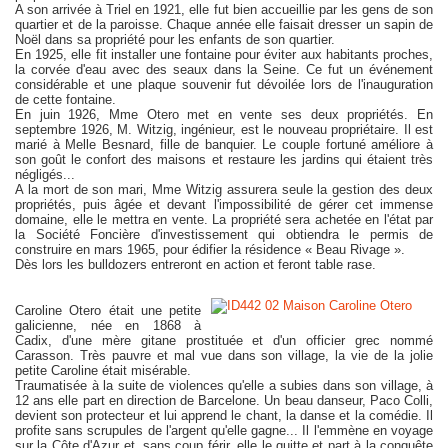
A son arrivée à Triel en 1921, elle fut bien accueillie par les gens de son
quartier et de la paroisse. Chaque année elle faisait dresser un sapin de
Noël dans sa propriété pour les enfants de son quartier.
En 1925, elle fit installer une fontaine pour éviter aux habitants proches,
la corvée d'eau avec des seaux dans la Seine. Ce fut un événement
considérable et une plaque souvenir fut dévoilée lors de l'inauguration
de cette fontaine.
En juin 1926, Mme Otero met en vente ses deux propriétés. En
septembre 1926, M. Witzig, ingénieur, est le nouveau propriétaire. Il est
marié à Melle Besnard, fille de banquier. Le couple fortuné améliore à
son goût le confort des maisons et restaure les jardins qui étaient très
négligés...
A la mort de son mari, Mme Witzig assurera seule la gestion des deux
propriétés, puis âgée et devant l'impossibilité de gérer cet immense
domaine, elle le mettra en vente. La propriété sera achetée en l'état par
la Société Foncière d'investissement qui obtiendra le permis de
construire en mars 1965, pour édifier la résidence « Beau Rivage ».
Dès lors les bulldozers entreront en action et feront table rase.
Caroline Otero était une petite
galicienne, née en 1868 à
Cadix, d'une mère gitane prostituée et d'un officier grec nommé
Carasson. Très pauvre et mal vue dans son village, la vie de la jolie
petite Caroline était misérable.
Traumatisée à la suite de violences qu'elle a subies dans son village, à
12 ans elle part en direction de Barcelone. Un beau danseur, Paco Colli,
devient son protecteur et lui apprend le chant, la danse et la comédie. Il
profite sans scrupules de l'argent qu'elle gagne... Il l'emmène en voyage
sur la Côte d'Azur et, sans coup férir, elle le quitte et part à la conquête