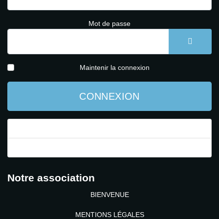
Mot de passe
AFFICH
Maintenir la connexion
CONNEXION
Mot de passe perdu ?
Identifiant perdu ?
Notre association
BIENVENUE
MENTIONS LÉGALES