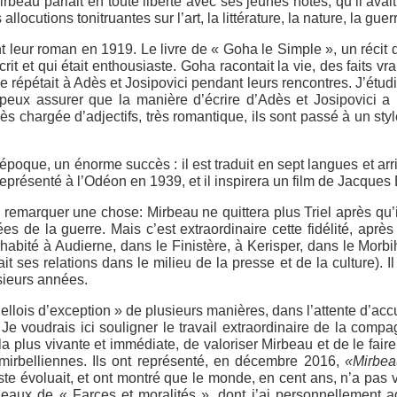
au parlait en toute liberté avec ses jeunes hôtes, qu’il avait
llocutions tonitruantes sur l’art, la littérature, la nature, la guer
t leur roman en 1919. Le livre de « Goha le Simple », un récit 
it et qui était enthousiaste. Goha racontait la vie, des faits vrai
le répétait à Adès et Josipovici pendant leurs rencontres. J’ét
je peux assurer que la manière d’écrire d’Adès et Josipovici
rès chargée d’adjectifs, très romantique, ils sont passé à un s
époque, un énorme succès : il est traduit en sept langues et a
 représenté à l’Odéon en 1939, et il inspirera un film de Jacque
remarquer une chose: Mirbeau ne quittera plus Triel après qu’il 
s de la guerre. Mais c’est extraordinaire cette fidélité, après
 habité à Audierne, dans le Finistère, à Kerisper, dans le Morb
ses relations dans le milieu de la presse et de la culture). Il r
usieurs années.
iellois d’exception » de plusieurs manières, dans l’attente d’ac
 voudrais ici souligner le travail extraordinaire de la compag
, la plus vivante et immédiate, de valoriser Mirbeau et de le fa
mirbelliennes. Ils ont représenté, en décembre 2016,
«Mirbea
iste évoluait, et ont montré que le monde, en cent ans, n’a pas 
eaux de « Farces et moralités », dont j’ai personnellement a