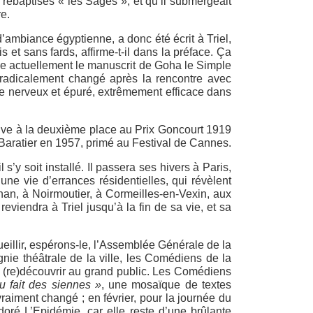
 rebaptisés « les Sages », et qu’il submergeait
re.
d’ambiance égyptienne, a donc été écrit à Triel,
s et sans fards, affirme-t-il dans la préface. Ça
udie actuellement le manuscrit de Goha le Simple
 a radicalement changé après la rencontre avec
tyle nerveux et épuré, extrêmement efficace dans
rrive à la deuxième place au Prix Goncourt 1919
s Baratier en 1957, primé au Festival de Cannes.
s’y soit installé. Il passera ses hivers à Paris,
 une vie d’errances résidentielles, qui révèlent
ihan, à Noirmoutier, à Cormeilles-en-Vexin, aux
eviendra à Triel jusqu’à la fin de sa vie, et sa
cueillir, espérons-le, l’Assemblée Générale de la
nie théâtrale de la ville, les Comédiens de la
ire (re)découvrir au grand public. Les Comédiens
u fait des siennes »
, une mosaïque de textes
vraiment changé ; en février, pour la journée du
doré L’Epidémie, car elle reste d’une brûlante