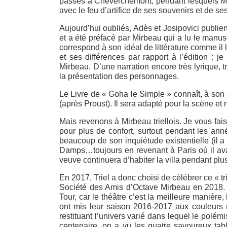
passés à Cheverchemont, pendant lesquels Mirbe
avec le feu d’artifice de ses souvenirs et de ses a
Aujourd’hui oubliés, Adès et Josipovici publien
et a été préfacé par Mirbeau qui a lu le manuscr
correspond à son idéal de littérature comme il 
et ses différences par rapport à l’édition : 
Mirbeau. D’une narration encore très lyrique, t
la présentation des personnages.
Le Livre de « Goha le Simple » connaît, à son 
(après Proust). Il sera adapté pour la scène et
Mais revenons à Mirbeau triellois. Je vous fais 
pour plus de confort, surtout pendant les année
beaucoup de son inquiétude existentielle (il a
Damps…toujours en revenant à Paris où il avait 
veuve continuera d’habiter la villa pendant pl
En 2017, Triel a donc choisi de célébrer ce « tr
Société des Amis d’Octave Mirbeau en 2018. Je
Tour, car le théâtre c’est la meilleure manière
ont mis leur saison 2016-2017 aux couleurs 
restituant l’univers varié dans lequel le polém
centenaire, on a vu les quatre savoureux tabl