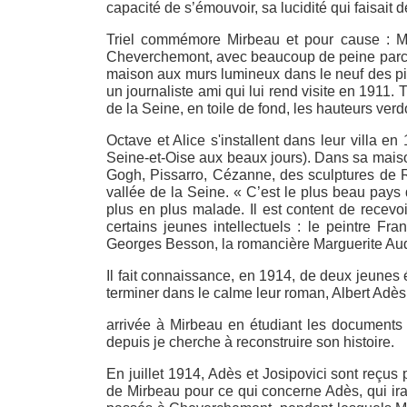
capacité de s’émouvoir, sa lucidité qui faisai
Triel commémore Mirbeau et pour cause : Mir
Cheverchemont, avec beaucoup de peine parce qu’
maison aux murs lumineux dans le neuf des pie
un journaliste ami qui lui rend visite en 1911.
de la Seine, en toile de fond, les hauteurs verd
Octave et Alice s'installent dans leur villa en
Seine-et-Oise aux beaux jours). Dans sa maiso
Gogh, Pissarro, Cézanne, des sculptures de Rodi
vallée de la Seine. « C’est le plus beau pays du
plus en plus malade. Il est content de recevo
certains jeunes intellectuels : le peintre Fr
Georges Besson, la romancière Marguerite Au
Il fait connaissance, en 1914, de deux jeunes 
terminer dans le calme leur roman, Albert Adès 
arrivée à Mirbeau en étudiant les documents 
depuis je cherche à reconstruire son histoire.
En juillet 1914, Adès et Josipovici sont reçu
de Mirbeau pour ce qui concerne Adès, qui ira