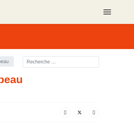
Rechercher ...
beau
rbeau