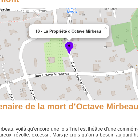
×
18 - La Propriété d'Octave Mirbeau
aire de la mort d’Octave Mirbea
rbeau, voilà qu’encore une fois Triel est théâtre d'une commémor
ulfureux, révolté, excessif. Mais je crois qu’on a besoin aujourd