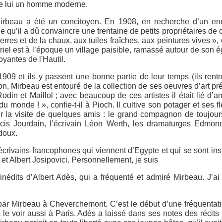
t de lui un homme moderne.
beau a été un concitoyen. En 1908, en recherche d’un endroi
il a dû convaincre une trentaine de petits propriétaires de céder
rres et de la chaux, aux tuiles fraîches, aux peintures vives »
 Triel est à l’époque un village paisible, ramassé autour de son 
oyantes de l'Hautil.
 1909 et ils y passent une bonne partie de leur temps (ils rentr
n, Mirbeau est entouré de la collection de ses oeuvres d’art pr
n et Maillol ; avec beaucoup de ces artistes il était lié d’ami
 monde ! », confie-t-il à Pioch. Il cultive son potager et ses fl
ir la visite de quelques amis : le grand compagnon de toujour
ancis Jourdain, l’écrivain Léon Werth, les dramaturges Edmon
doux.
écrivains francophones qui viennent d’Egypte et qui se sont inst
et Albert Josipovici. Personnellement, je suis
inédits d’Albert Adès, qui a fréquenté et admiré Mirbeau. J’
s par Mirbeau à Cheverchemont. C’est le début d’une fréquentati
 le voir aussi à Paris. Adès a laissé dans ses notes des récits