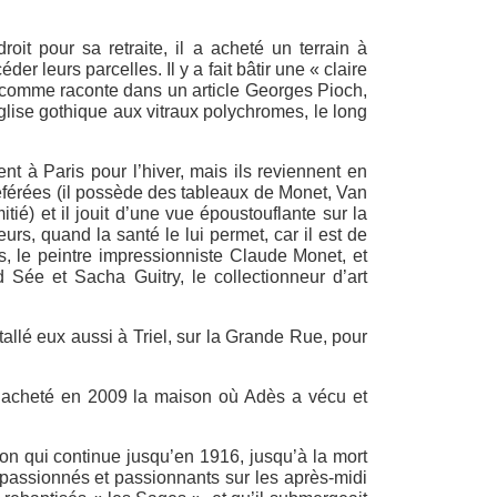
t pour sa retraite, il a acheté un terrain à
 leurs parcelles. Il y a fait bâtir une « claire
, comme raconte dans un article Georges Pioch,
église gothique aux vitraux polychromes, le long
ent à Paris pour l’hiver, mais ils reviennent en
éférées (il possède des tableaux de Monet, Van
tié) et il jouit d’une vue époustouflante sur la
eurs, quand la santé le lui permet, car il est de
s, le peintre impressionniste Claude Monet, et
d Sée et Sacha Guitry, le collectionneur d’art
allé eux aussi à Triel, sur la Grande Rue, pour
ai acheté en 2009 la maison où Adès a vécu et
on qui continue jusqu’en 1916, jusqu’à la mort
 passionnés et passionnants sur les après-midi