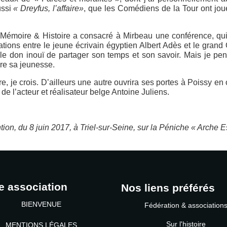
ussi
« Dreyfus, l’affaire»
, que les Comédiens de la Tour ont joué
el, Mémoire & Histoire a consacré à Mirbeau une conférence, qui 
tations entre le jeune écrivain égyptien Albert Adès et le gran
ait le don inouï de partager son temps et son savoir. Mais je 
vre sa jeunesse.
e, je crois. D’ailleurs une autre ouvrira ses portes à Poissy en
de l’acteur et réalisateur belge Antoine Juliens.
tion, du 8 juin 2017, à Triel-sur-Seine, sur la Péniche « Arche 
e association
Nos liens préférés
BIENVENUE
Fédération & association
Sur l'histoire
MENTIONS LÉGALES