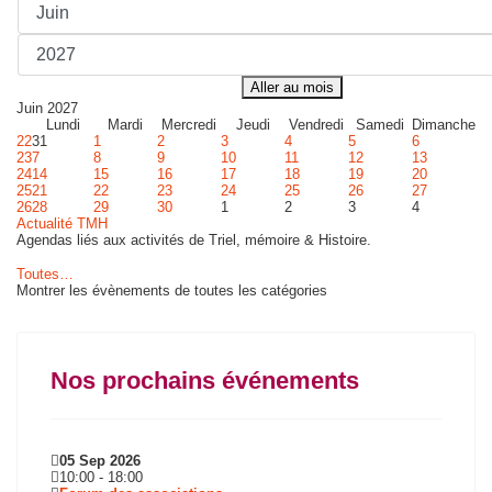
Aller au mois
Juin 2027
Lundi
Mardi
Mercredi
Jeudi
Vendredi
Samedi
Dimanche
22
31
1
2
3
4
5
6
23
7
8
9
10
11
12
13
24
14
15
16
17
18
19
20
25
21
22
23
24
25
26
27
26
28
29
30
1
2
3
4
Actualité TMH
Agendas liés aux activités de Triel, mémoire & Histoire.
Toutes…
Montrer les évènements de toutes les catégories
Nos prochains événements
05 Sep 2026
10:00
-
18:00