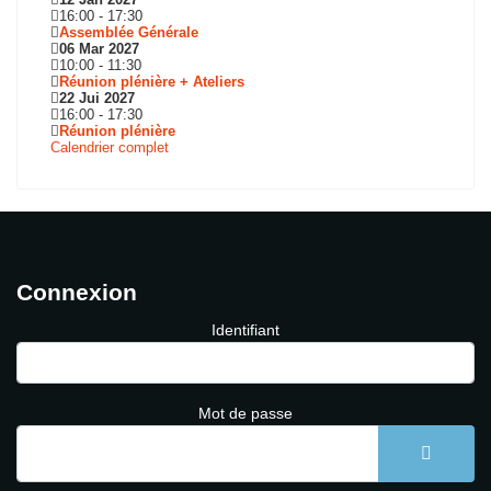
16:00
-
17:30
Assemblée Générale
06 Mar 2027
10:00
-
11:30
Réunion plénière + Ateliers
22 Jui 2027
16:00
-
17:30
Réunion plénière
Calendrier complet
Connexion
Identifiant
Mot de passe
AFFICH