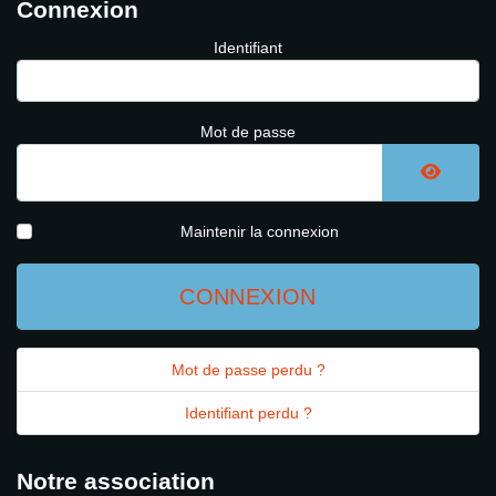
Connexion
Identifiant
Mot de passe
AFFICH
Maintenir la connexion
CONNEXION
Mot de passe perdu ?
Identifiant perdu ?
Notre association