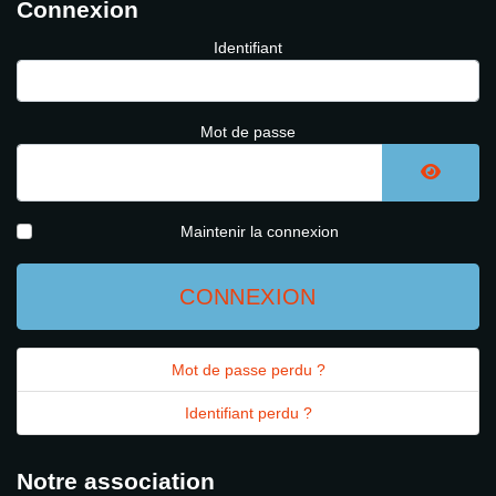
Connexion
Identifiant
Mot de passe
AFFICH
Maintenir la connexion
CONNEXION
Mot de passe perdu ?
Identifiant perdu ?
Notre association