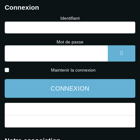
Connexion
Identifiant
Mot de passe
AFFICH
Maintenir la connexion
CONNEXION
Mot de passe perdu ?
Identifiant perdu ?