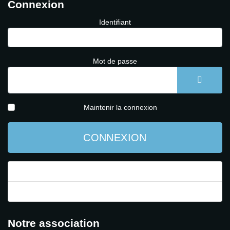
Connexion
Identifiant
Mot de passe
AFFICH
Maintenir la connexion
CONNEXION
Mot de passe perdu ?
Identifiant perdu ?
Notre association