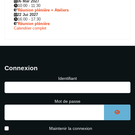
06 Mar 2027
10:00
-
11:30
Réunion plénière + Ateliers
22 Jui 2027
16:00
-
17:30
Réunion plénière
Calendrier complet
Connexion
Identifiant
Mot de passe
AFFICH
Maintenir la connexion