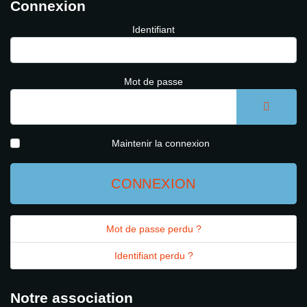
Connexion
Identifiant
Mot de passe
AFFICH
Maintenir la connexion
CONNEXION
Mot de passe perdu ?
Identifiant perdu ?
Notre association