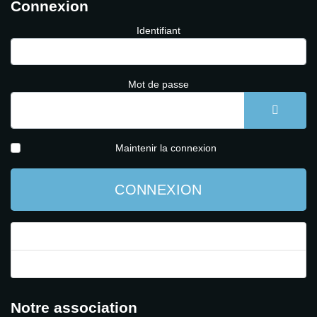
Connexion
Identifiant
Mot de passe
AFFICH
Maintenir la connexion
CONNEXION
Mot de passe perdu ?
Identifiant perdu ?
Notre association