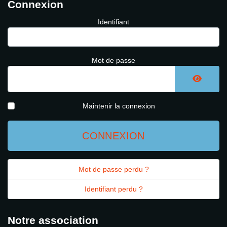
Connexion
Identifiant
Mot de passe
AFFICH
Maintenir la connexion
CONNEXION
Mot de passe perdu ?
Identifiant perdu ?
Notre association