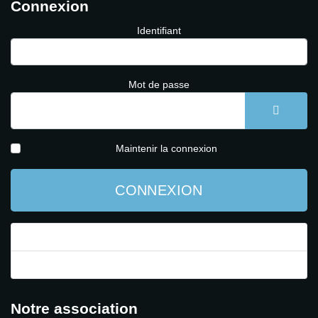
Connexion
Identifiant
Mot de passe
AFFICH
Maintenir la connexion
CONNEXION
Mot de passe perdu ?
Identifiant perdu ?
Notre association