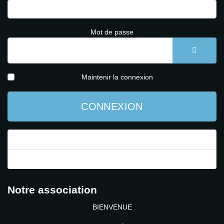
Mot de passe
AFFICH
Maintenir la connexion
CONNEXION
Mot de passe perdu ?
Identifiant perdu ?
Notre association
BIENVENUE