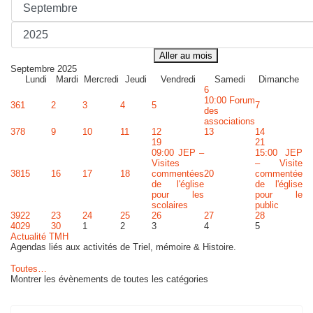
Aller au mois
Septembre 2025
Lundi
Mardi
Mercredi
Jeudi
Vendredi
Samedi
Dimanche
6
10:00 Forum
36
1
2
3
4
5
7
des
associations
37
8
9
10
11
12
13
14
19
21
09:00 JEP –
15:00 JEP
Visites
– Visite
38
15
16
17
18
commentées
20
commentée
de l'église
de l'église
pour les
pour le
scolaires
public
39
22
23
24
25
26
27
28
40
29
30
1
2
3
4
5
Actualité TMH
Agendas liés aux activités de Triel, mémoire & Histoire.
Toutes…
Montrer les évènements de toutes les catégories