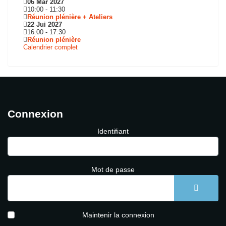
06 Mar 2027
10:00
-
11:30
Réunion plénière + Ateliers
22 Jui 2027
16:00
-
17:30
Réunion plénière
Calendrier complet
Connexion
Identifiant
Mot de passe
AFFICH
Maintenir la connexion