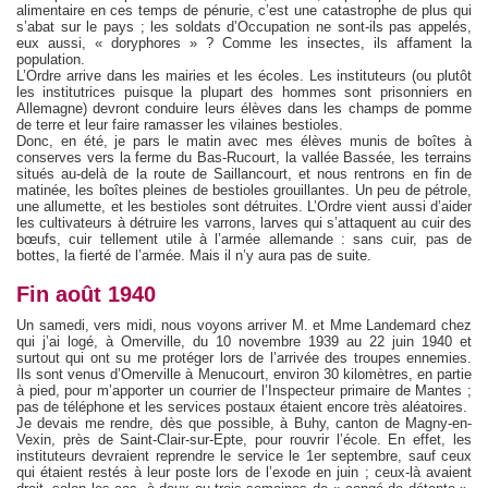
alimentaire en ces temps de pénurie, c’est une catastrophe de plus qui
s’abat sur le pays ; les soldats d’Occupation ne sont-ils pas appelés,
eux aussi, « doryphores » ? Comme les insectes, ils affament la
population.
L’Ordre arrive dans les mairies et les écoles. Les instituteurs (ou plutôt
les institutrices puisque la plupart des hommes sont prisonniers en
Allemagne) devront conduire leurs élèves dans les champs de pomme
de terre et leur faire ramasser les vilaines bestioles.
Donc, en été, je pars le matin avec mes élèves munis de boîtes à
conserves vers la ferme du Bas-Rucourt, la vallée Bassée, les terrains
situés au-delà de la route de Saillancourt, et nous rentrons en fin de
matinée, les boîtes pleines de bestioles grouillantes. Un peu de pétrole,
une allumette, et les bestioles sont détruites. L’Ordre vient aussi d’aider
les cultivateurs à détruire les varrons, larves qui s’attaquent au cuir des
bœufs, cuir tellement utile à l’armée allemande : sans cuir, pas de
bottes, la fierté de l’armée. Mais il n’y aura pas de suite.
Fin août 1940
Un samedi, vers midi, nous voyons arriver M. et Mme Landemard chez
qui j’ai logé, à Omerville, du 10 novembre 1939 au 22 juin 1940 et
surtout qui ont su me protéger lors de l’arrivée des troupes ennemies.
Ils sont venus d’Omerville à Menucourt, environ 30 kilomètres, en partie
à pied, pour m’apporter un courrier de l’Inspecteur primaire de Mantes ;
pas de téléphone et les services postaux étaient encore très aléatoires.
Je devais me rendre, dès que possible, à Buhy, canton de Magny-en-
Vexin, près de Saint-Clair-sur-Epte, pour rouvrir l’école. En effet, les
instituteurs devraient reprendre le service le 1er septembre, sauf ceux
qui étaient restés à leur poste lors de l’exode en juin ; ceux-là avaient