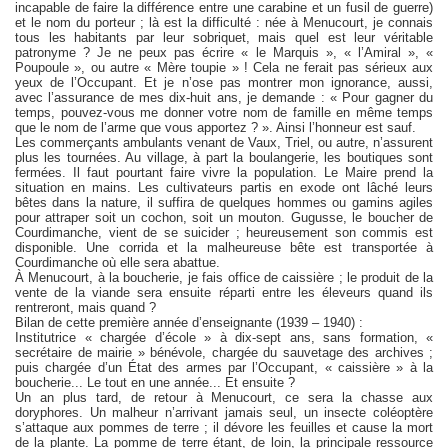
incapable de faire la différence entre une carabine et un fusil de guerre)
et le nom du porteur ; là est la difficulté : née à Menucourt, je connais
tous les habitants par leur sobriquet, mais quel est leur véritable
patronyme ? Je ne peux pas écrire « le Marquis », « l’Amiral », «
Poupoule », ou autre « Mère toupie » ! Cela ne ferait pas sérieux aux
yeux de l’Occupant. Et je n’ose pas montrer mon ignorance, aussi,
avec l’assurance de mes dix-huit ans, je demande : « Pour gagner du
temps, pouvez-vous me donner votre nom de famille en même temps
que le nom de l’arme que vous apportez ? ». Ainsi l’honneur est sauf.
Les commerçants ambulants venant de Vaux, Triel, ou autre, n’assurent
plus les tournées. Au village, à part la boulangerie, les boutiques sont
fermées. Il faut pourtant faire vivre la population. Le Maire prend la
situation en mains. Les cultivateurs partis en exode ont lâché leurs
bêtes dans la nature, il suffira de quelques hommes ou gamins agiles
pour attraper soit un cochon, soit un mouton. Gugusse, le boucher de
Courdimanche, vient de se suicider ; heureusement son commis est
disponible. Une corrida et la malheureuse bête est transportée à
Courdimanche où elle sera abattue.
À Menucourt, à la boucherie, je fais office de caissière ; le produit de la
vente de la viande sera ensuite réparti entre les éleveurs quand ils
rentreront, mais quand ?
Bilan de cette première année d’enseignante (1939 – 1940) :
Institutrice « chargée d’école » à dix-sept ans, sans formation, «
secrétaire de mairie » bénévole, chargée du sauvetage des archives ;
puis chargée d’un État des armes par l’Occupant, « caissière » à la
boucherie... Le tout en une année... Et ensuite ?
Un an plus tard, de retour à Menucourt, ce sera la chasse aux
doryphores. Un malheur n’arrivant jamais seul, un insecte coléoptère
s’attaque aux pommes de terre ; il dévore les feuilles et cause la mort
de la plante. La pomme de terre étant, de loin, la principale ressource