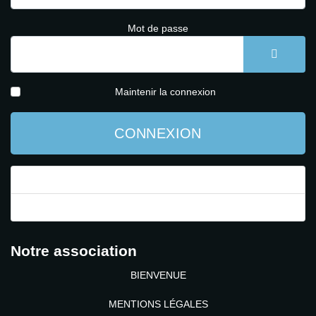
Mot de passe
AFFICH
Maintenir la connexion
CONNEXION
Mot de passe perdu ?
Identifiant perdu ?
Notre association
BIENVENUE
MENTIONS LÉGALES