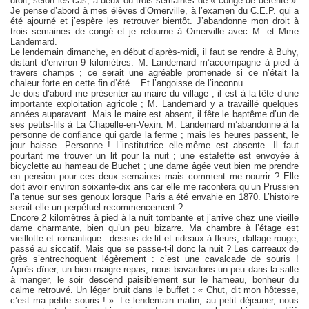
droit, selon les cas, à deux ou trois semaines de « congé de détente ».
Je pense d’abord à mes élèves d’Omerville, à l’examen du C.E.P. qui a
été ajourné et j’espère les retrouver bientôt. J’abandonne mon droit à
trois semaines de congé et je retourne à Omerville avec M. et Mme
Landemard.
Le lendemain dimanche, en début d’après-midi, il faut se rendre à Buhy,
distant d’environ 9 kilomètres. M. Landemard m’accompagne à pied à
travers champs ; ce serait une agréable promenade si ce n’était la
chaleur forte en cette fin d’été... Et l’angoisse de l’inconnu.
Je dois d’abord me présenter au maire du village ; il est à la tête d’une
importante exploitation agricole ; M. Landemard y a travaillé quelques
années auparavant. Mais le maire est absent, il fête le baptême d’un de
ses petits-fils à La Chapelle-en-Vexin. M. Landemard m’abandonne à la
personne de confiance qui garde la ferme ; mais les heures passent, le
jour baisse. Personne ! L’institutrice elle-même est absente. Il faut
pourtant me trouver un lit pour la nuit ; une estafette est envoyée à
bicyclette au hameau de Buchet ; une dame âgée veut bien me prendre
en pension pour ces deux semaines mais comment me nourrir ? Elle
doit avoir environ soixante-dix ans car elle me racontera qu’un Prussien
l’a tenue sur ses genoux lorsque Paris a été envahie en 1870. L’histoire
serait-elle un perpétuel recommencement ?
Encore 2 kilomètres à pied à la nuit tombante et j’arrive chez une vieille
dame charmante, bien qu’un peu bizarre. Ma chambre à l’étage est
vieillotte et romantique : dessus de lit et rideaux à fleurs, dallage rouge,
passé au siccatif. Mais que se passe-t-il donc la nuit ? Les carreaux de
grès s’entrechoquent légèrement : c’est une cavalcade de souris !
Après dîner, un bien maigre repas, nous bavardons un peu dans la salle
à manger, le soir descend paisiblement sur le hameau, bonheur du
calme retrouvé. Un léger bruit dans le buffet : « Chut, dit mon hôtesse,
c’est ma petite souris ! ». Le lendemain matin, au petit déjeuner, nous