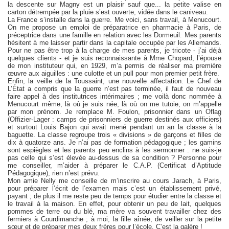
la descente sur Magny est un plaisir sauf que... la petite valise en
carton détrempée par la pluie s’est ouverte, vidée dans le caniveau.
La France s’installe dans la guerre. Me voici, sans travail, à Menucourt.
On me propose un emploi de préparatrice en pharmacie à Paris, de
préceptrice dans une famille en relation avec les Dormeuil. Mes parents
hésitent à me laisser partir dans la capitale occupée par les Allemands.
Pour ne pas être trop à la charge de mes parents, je tricote - j’ai déjà
quelques clients - et je suis reconnaissante à Mme Chopard, l’épouse
de mon instituteur qui, en 1929, m’a permis de réaliser ma première
œuvre aux aiguilles : une culotte et un pull pour mon premier petit frère.
Enfin, la veille de la Toussaint, une nouvelle affectation. Le Chef de
L’État a compris que la guerre n’est pas terminée, il faut de nouveau
faire appel à des institutrices intérimaires ; me voilà donc nommée à
Menucourt même, là où je suis née, là où on me tutoie, on m’appelle
par mon prénom. Je remplace M. Foulon, prisonnier dans un Oflag
(Offizier-Lager : camps de prisonniers de guerre destinés aux officiers)
et surtout Louis Bajon qui avait mené pendant un an la classe à la
baguette. La classe regroupe trois « divisions » de garçons et filles de
dix à quatorze ans. Je n’ai pas de formation pédagogique ; les gamins
sont espiègles et les parents peu enclins à les sermonner : ne suis-je
pas celle qui s’est élevée au-dessus de sa condition ? Personne pour
me conseiller, m’aider à préparer le C.A.P. (Certificat d’Aptitude
Pédagogique), rien n’est prévu.
Mon amie Nelly me conseille de m’inscrire au cours Jarach, à Paris,
pour préparer l’écrit de l’examen mais c’est un établissement privé,
payant ; de plus il me reste peu de temps pour étudier entre la classe et
le travail à la maison. En effet, pour obtenir un peu de lait, quelques
pommes de terre ou du blé, ma mère va souvent travailler chez des
fermiers à Courdimanche ; à moi, la fille aînée, de veiller sur la petite
sœur et de préparer mes deux frères pour l’école. C’est la galère !