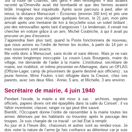
Sur la route de Chartres, des gens « bien renseignés » leur avaient
raconté qu’Omerville avait été bombardé et que des fermes avaient
brûlé. Imaginez leur inquiétude. Après avoir parcouru à pied, aller et
retour, la distance Menucourt – Écrosnes (environ 160 km) et pris une
journée de repos pour récupérer quelques forces, le 21 juin, mon père
arrivait après une trentaine de km à bicyclette sous un soleil brûlant ;
joie des retrouvailles après tant d’angoisses ! Le lendemain, il venait me
chercher en voiture grâce à un ami, Michel Coubriche, à qui il avait pu
procurer un peu d’essence.
J’apprendrai bien plus tard, quand la Poste fonctionnera de nouveau,
que nous avions eu l’ordre de fermer les écoles, à partir du 14 juin si
mes souvenirs sont exacts.
Me voilà donc à Menucourt, sans école et sans élèves. Mais je ne vais
pas rester longtemps inoccupée. Le cousin Louis Bourgeois, maire du
village, me demande de l’aider à la mairie. L’instituteur, secrétaire de
mairie, est mobilisé, et même prisonnier en Allemagne, dans un OFLAG
(Offizier-Lager, camp de prisonniers de guerre destiné aux officiers) ; sa
jeune femme, Mme Foulon, s’est réfugiée dans la Creuse, chez ses
parents, avec ses deux filles : Annie, 5 ans, et Michelle, 3 ans environ.
Secrétaire de mairie, 4 juin 1940
Pendant l’exode, la mairie a été mise à sac : archives, registres
officiels, papiers divers ont été éparpillés dans la salle du Conseil ; il va
falloir inventorier, classer, ranger ce qui peut être sauvé.
Bientôt, l’Occupant donne l’ordre de rassembler à la mairie toutes les
armes détenues par les habitants ou trouvées après le passage des
troupes. Je suis chargée de ce travail : un bel État à remplir.
Au jour et à l’heure dits, chasseurs et autres sont au rendez-vous. Je
dois noter la nature de l’arme (je fais confiance au détenteur car je suis