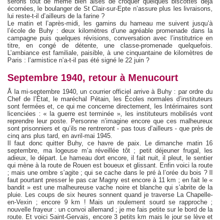
serons tout de même bien aises de croquer quelques biscottes déjà
écornées, le boulanger de St Clair-sur-Epte n’assure plus les livraisons,
lui reste-t-il d’ailleurs de la farine ?
Le matin et l’après-midi, les gamins du hameau me suivent jusqu’à
l’école de Buhy : deux kilomètres d’une agréable promenade dans la
campagne puis quelques révisions, conversation avec l’institutrice en
titre, en congé de détente, une classe-promenade quelquefois.
L’ambiance est familiale, paisible, à une cinquantaine de kilomètres de
Paris : l’armistice n’a-t-il pas été signé le 22 juin ?
Septembre 1940, retour à Menucourt
Å la mi-septembre 1940, un courrier officiel arrive à Buhy : par ordre du
Chef de l’État, le maréchal Pétain, les Écoles normales d’instituteurs
sont fermées et, ce qui me concerne directement, les Intérimaires sont
licenciées : « la guerre est terminée », les instituteurs mobilisés vont
reprendre leur poste. Personne n’imagine encore que ces malheureux
sont prisonniers et qu’ils ne rentreront - pas tous d’ailleurs - que près de
cinq ans plus tard, en avril-mai 1945.
Il faut donc quitter Buhy, ce havre de paix. Le dimanche matin 16
septembre, ma logeuse m’a réveillée tôt ; petit déjeuner frugal, les
adieux, le départ. Le hameau dort encore, il fait nuit, il pleut, le sentier
qui mène à la route de Rouen est boueux et glissant. Enfin voici la route
; mais une ombre s’agite ; qui se cache dans le pré à l’orée du bois ? Il
faut pourtant presser le pas car Magny est encore à 11 km ; en fait le «
bandit » est une malheureuse vache noire et blanche qui s’abrite de la
pluie. Les coups de six heures sonnent quand je traverse La Chapelle-
en-Vexin ; encore 9 km ! Mais un roulement sourd se rapproche ;
nouvelle frayeur : un convoi allemand ; je me fais petite sur le bord de la
route. Et voici Saint-Gervais, encore 3 petits km mais le jour se lève et