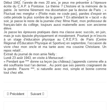
Début 1942, l’année de mes 20 ans, je peux me présenter à l’épreuve
écrite du C.A.P. à Pontoise. Le thème ? L’histoire et la mémoire de la
patrie. Je termine fièrement ma dissertation par la devise de Paris ; «
Fluctuat nec mergitur » (Flotte mais ne coule pas), paroles d’espoir en
cette période la plus sombre de la guerre ? En attendant le « tacot » du
soir, je passe le reste de la journée chez Mme Huet, mon professeur de
français-latin du collège, toujours aussi maternelle avec son ancienne
élève.
Je passe les épreuves pratiques dans ma classe avec succès, en juin,
mais je suis épuisée physiquement et moralement. Pourtant je m’inscris
à un stage d’éducation physique au C.R.E.P.S. de Paris (Centre
Régional d’Éducation Physique et Sportive) en septembre, l’occasion de
vivre chez mon oncle et ma tante avec ma cousine Christiane. Un
repos relatif...
Extrait du journal de mon amie Nelly :
Lundi 23 août 1943, en visite à Menucourt :
« Pendant que *** donne sa leçon (au château) j’apprends comme elle a
été souffrante tout l’an dernier... Au point que ses parents craignaient de
la perdre. Pauvre ***, si naturelle avec moi, simple et bonne comme
tout chez elle.
Précédent
Suivant