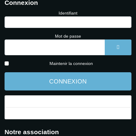
Connexion
Identifiant
Mot de passe
AFFICH
Maintenir la connexion
CONNEXION
Mot de passe perdu ?
Identifiant perdu ?
Notre association