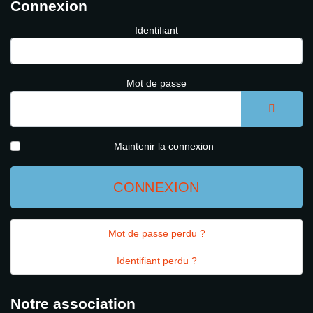
Connexion
Identifiant
Mot de passe
AFFICH
Maintenir la connexion
CONNEXION
Mot de passe perdu ?
Identifiant perdu ?
Notre association