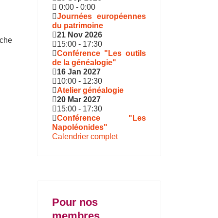
0:00
-
0:00
Journées européennes
du patrimoine
21 Nov 2026
che
15:00
-
17:30
Conférence "Les outils
de la généalogie"
16 Jan 2027
10:00
-
12:30
Atelier généalogie
20 Mar 2027
15:00
-
17:30
Conférence "Les
Napoléonides"
Calendrier complet
Pour nos
membres