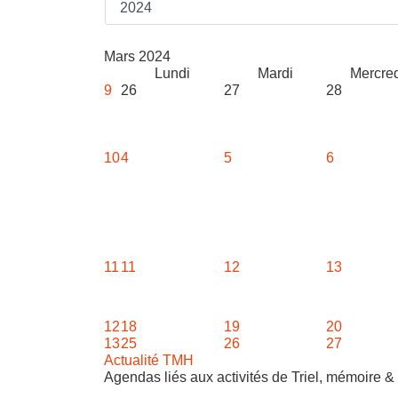
Mars 2024
Lundi
Mardi
Mercred
9
26
27
28
10
4
5
6
11
11
12
13
12
18
19
20
13
25
26
27
Actualité TMH
Agendas liés aux activités de Triel, mémoire & 