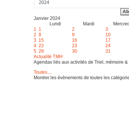
All
Janvier 2024
Lundi
Mardi
Mercred
1
1
2
3
2
8
9
10
3
15
16
17
4
22
23
24
5
29
30
31
Actualité TMH
Agendas liés aux activités de Triel, mémoire & 
Toutes…
Montrer les évènements de toutes les catégori