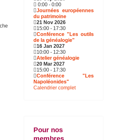
0:00
-
0:00
Journées européennes
du patrimoine
21 Nov 2026
che
15:00
-
17:30
Conférence "Les outils
de la généalogie"
16 Jan 2027
10:00
-
12:30
Atelier généalogie
20 Mar 2027
15:00
-
17:30
Conférence "Les
Napoléonides"
Calendrier complet
Pour nos
membres