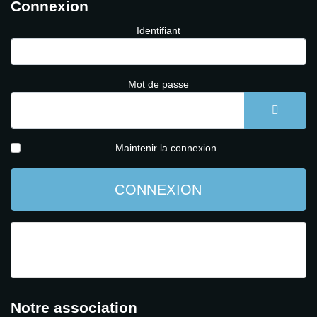
Connexion
Identifiant
Mot de passe
AFFICH
Maintenir la connexion
CONNEXION
Mot de passe perdu ?
Identifiant perdu ?
Notre association