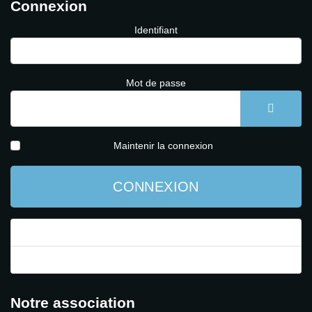
Connexion
Identifiant
Mot de passe
AFFICH
Maintenir la connexion
CONNEXION
Mot de passe perdu ?
Identifiant perdu ?
Notre association