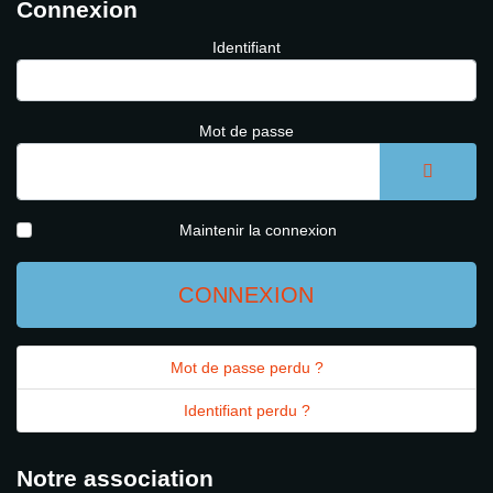
Connexion
Identifiant
Mot de passe
AFFICH
Maintenir la connexion
CONNEXION
Mot de passe perdu ?
Identifiant perdu ?
Notre association