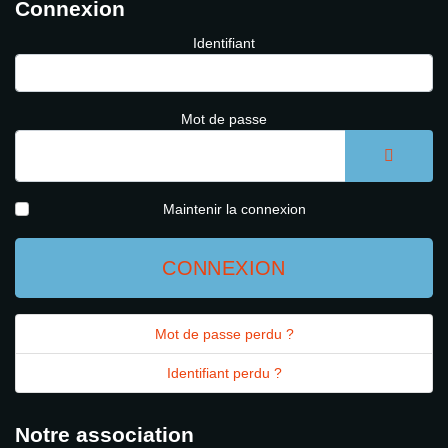
Connexion
Identifiant
Mot de passe
AFFICH
Maintenir la connexion
CONNEXION
Mot de passe perdu ?
Identifiant perdu ?
Notre association