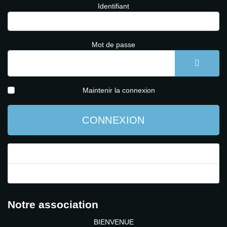
Identifiant
Mot de passe
AFFICH
Maintenir la connexion
CONNEXION
Mot de passe perdu ?
Identifiant perdu ?
Notre association
BIENVENUE