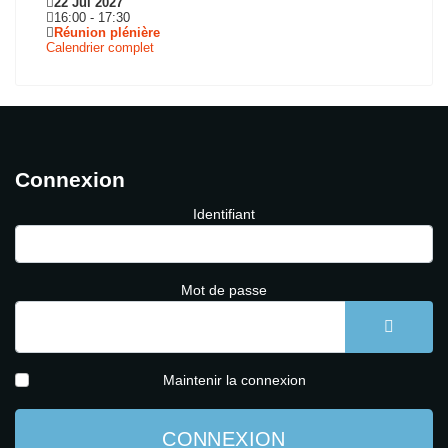
22 Jui 2027
16:00
-
17:30
Réunion plénière
Calendrier complet
Connexion
Identifiant
Mot de passe
AFFICH
Maintenir la connexion
CONNEXION