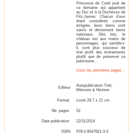
Princesse de Conti jouit de
ce domaine qui appartient
au Duc et à la Duchesse de
Fitz-James. Chacun d’eux
étant considérés comme
émigrés, leurs biens sont
saisis et deviennent biens
nationaux. Dès lors, le
château est aux mains de
personnages, qui semble-t-
il, sont plus soucieux de
tirer profit des évènements
plutôt que de préserver ce
patrimoine…
Lisez les premières pages...
Autopublication Triel,
Editeur
Mémoire & Histoire
Format
Livret 29,7 x 21 cm
Nb. pages
52
Date publication
22/11/2014
ISBN
978-2-9547821-3-3