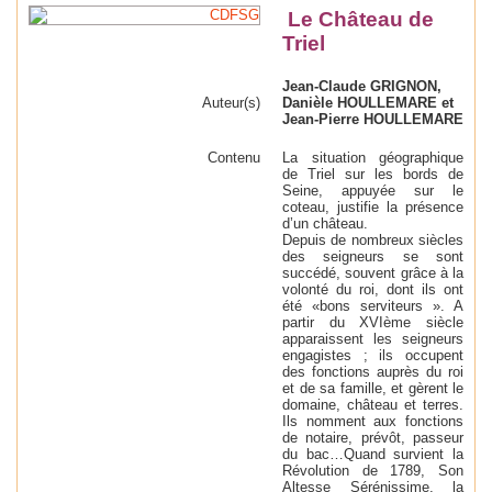
Le Château de
Triel
Jean-Claude GRIGNON,
Auteur(s)
Danièle HOULLEMARE et
Jean-Pierre
HOULLEMARE
Contenu
La situation géographique
de Triel sur les bords de
Seine, appuyée sur le
coteau, justifie la présence
d’un château.
Depuis de nombreux siècles
des seigneurs se sont
succédé, souvent grâce à la
volonté du roi, dont ils ont
été «bons serviteurs ». A
partir du XVIème siècle
apparaissent les seigneurs
engagistes ; ils occupent
des fonctions auprès du roi
et de sa famille, et gèrent le
domaine, château et terres.
Ils nomment aux fonctions
de notaire, prévôt, passeur
du bac…Quand survient la
Révolution de 1789, Son
Altesse Sérénissime, la