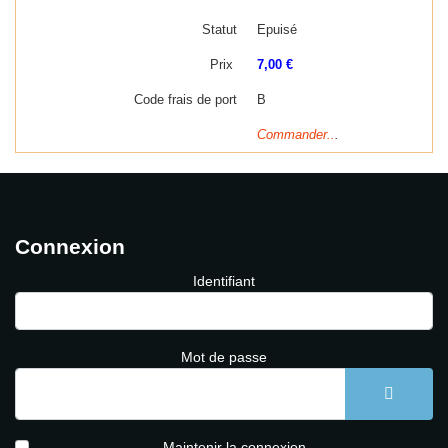
Statut
Epuisé
Prix
7,00 €
Code frais de port
B
Commander..
.
Connexion
Identifiant
Mot de passe
AFFICH
Maintenir la connexion