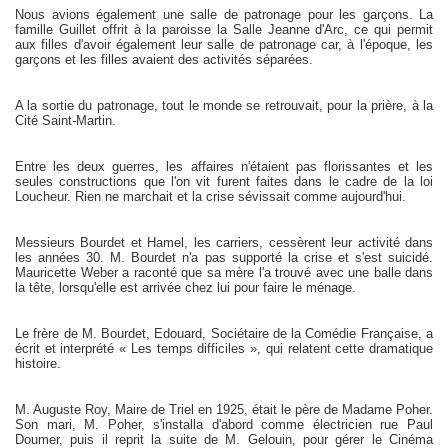
Nous avions également une salle de patronage pour les garçons. La
famille Guillet offrit à la paroisse la Salle Jeanne d'Arc, ce qui permit
aux filles d'avoir également leur salle de patronage car, à l'époque, les
garçons et les filles avaient des activités séparées.
A la sortie du patronage, tout le monde se retrouvait, pour la prière, à la
Cité Saint-Martin.
Entre les deux guerres, les affaires n'étaient pas florissantes et les
seules constructions que l'on vit furent faites dans le cadre de la loi
Loucheur. Rien ne marchait et la crise sévissait comme aujourd'hui.
Messieurs Bourdet et Hamel, les carriers, cessèrent leur activité dans
les années 30. M. Bourdet n'a pas supporté la crise et s'est suicidé.
Mauricette Weber a raconté que sa mère l'a trouvé avec une balle dans
la tête, lorsqu'elle est arrivée chez lui pour faire le ménage.
Le frère de M. Bourdet, Edouard, Sociétaire de la Comédie Française, a
écrit et interprété « Les temps difficiles », qui relatent cette dramatique
histoire.
M. Auguste Roy, Maire de Triel en 1925, était le père de Madame Poher.
Son mari, M. Poher, s'installa d'abord comme électricien rue Paul
Doumer, puis il reprit la suite de M. Gelouin, pour gérer le Cinéma