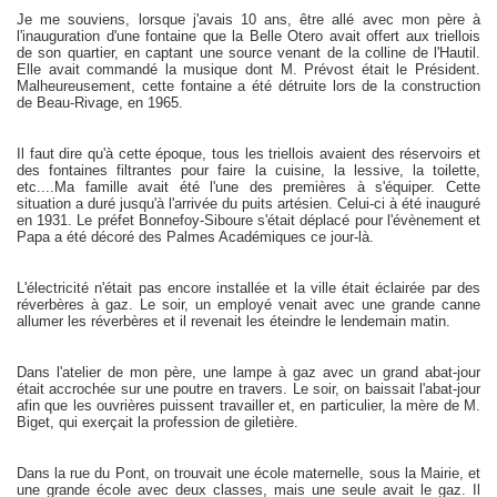
Je me souviens, lorsque j'avais 10 ans, être allé avec mon père à
l'inauguration d'une fontaine que la Belle Otero avait offert aux triellois
de son quartier, en captant une source venant de la colline de l'Hautil.
Elle avait commandé la musique dont M. Prévost était le Président.
Malheureusement, cette fontaine a été détruite lors de la construction
de Beau-Rivage, en 1965.
Il faut dire qu'à cette époque, tous les triellois avaient des réservoirs et
des fontaines filtrantes pour faire la cuisine, la lessive, la toilette,
etc....Ma famille avait été l'une des premières à s'équiper. Cette
situation a duré jusqu'à l'arrivée du puits artésien. Celui-ci à été inauguré
en 1931. Le préfet Bonnefoy-Siboure s'était déplacé pour l'évènement et
Papa a été décoré des Palmes Académiques ce jour-là.
L'électricité n'était pas encore installée et la ville était éclairée par des
réverbères à gaz. Le soir, un employé venait avec une grande canne
allumer les réverbères et il revenait les éteindre le lendemain matin.
Dans l'atelier de mon père, une lampe à gaz avec un grand abat-jour
était accrochée sur une poutre en travers. Le soir, on baissait l'abat-jour
afin que les ouvrières puissent travailler et, en particulier, la mère de M.
Biget, qui exerçait la profession de giletière.
Dans la rue du Pont, on trouvait une école maternelle, sous la Mairie, et
une grande école avec deux classes, mais une seule avait le gaz. Il