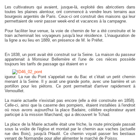
Les cultivateurs qui avaient, jusque-là, exploité des abricotiers dans
toutes les plaines alentour, ont commencé à vendre leurs terrains aux
bourgeois argentés de Paris. Ceux-ci ont construit des maisons qui leur
permettaient de venir passer week-end et vacances à la campagne.
Pour faciliter leur venue, la voie de chemin de fer a été construite et le
train acheminait les voyageurs jusqu'à leur résidence. L'inauguration de
la ligne a eu lieu en 1889, en présence de M. le Préfet.
En 1838, un pont avait été construit sur la Seine. La maison du passeur
appartenait à Monsieur Bellemère et l'une de ces nièces possède
toujours les tarifs de passage qui étaient en v
igueur. La rue du Pont s'appelait rue du Bac et c'était un petit chemin
menant à la Seine. Il y avait une grande porte, avec une barrière et un
portillon pour les piétons. Ce pont permettait d'arriver rapidement à
Vernouillet.
La mairie actuelle n'existait pas encore (elle a été construite en 1858).
Celle-ci, ainsi que la caserne des pompiers, étaient installées à l'endroit
où nous avons aujourd'hui la place Badaire, célèbre explorateur ayant
participé à la mission Marchand, qui a découvert le Tchad.
La place de la Mairie actuelle était une friche, la route principale passait
sous la voûte de l'église et montait par le chemin aux vaches (actuelle
rue des Bois), jusqu'à l'Hautil. Ce chemin voyait passer les bestiaux
venant de Normandie pour aller alimenter le marché de Poissy.