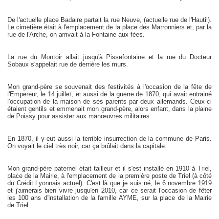
De l'actuelle place Badaire partait la rue Neuve, (actuelle rue de l'Hautil).
Le cimetière était à l'emplacement de la place des Marronniers et, par la
rue de l'Arche, on arrivait à la Fontaine aux fées.
La rue du Montoir allait jusqu'à Pissefontaine et la rue du Docteur
Sobaux s'appelait rue de derrière les murs.
Mon grand-père se souvenait des festivités à l'occasion de la fête de
l'Empereur, le 14 juillet, et aussi de la guerre de 1870, qui avait entrainé
l'occupation de la maison de ses parents par deux allemands. Ceux-ci
étaient gentils et emmenait mon grand-père, alors enfant, dans la plaine
de Poissy pour assister aux manœuvres militaires.
En 1870, il y eut aussi la terrible insurrection de la commune de Paris.
On voyait le ciel très noir, car ça brûlait dans la capitale.
Mon grand-père paternel était tailleur et il s'est installé en 1910 à Triel,
place de la Mairie, à l'emplacement de la première poste de Triel (à côté
du Crédit Lyonnais actuel). C'est là que je suis né, le 6 novembre 1919
et j'aimerais bien vivre jusqu'en 2010, car ce serait l'occasion de fêter
les 100 ans d'installation de la famille AYME, sur la place de la Mairie
de Triel.