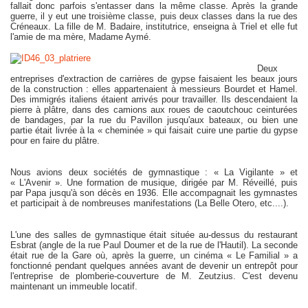
fallait donc parfois s'entasser dans la même classe. Après la grande
guerre, il y eut une troisième classe, puis deux classes dans la rue des
Créneaux. La fille de M. Badaire, institutrice, enseigna à Triel et elle fut
l'amie de ma mère, Madame Aymé.
Deux
entreprises d'extraction de carrières de gypse faisaient les beaux jours
de la construction : elles appartenaient à messieurs Bourdet et Hamel.
Des immigrés italiens étaient arrivés pour travailler. Ils descendaient la
pierre à plâtre, dans des camions aux roues de caoutchouc ceinturées
de bandages, par la rue du Pavillon jusqu'aux bateaux, ou bien une
partie était livrée à la « cheminée » qui faisait cuire une partie du gypse
pour en faire du plâtre.
Nous avions deux sociétés de gymnastique : « La Vigilante » et
« L'Avenir ». Une formation de musique, dirigée par M. Réveillé, puis
par Papa jusqu'à son décès en 1936. Elle accompagnait les gymnastes
et participait à de nombreuses manifestations (La Belle Otero, etc....).
L'une des salles de gymnastique était située au-dessus du restaurant
Esbrat (angle de la rue Paul Doumer et de la rue de l'Hautil). La seconde
était rue de la Gare où, après la guerre, un cinéma « Le Familial » a
fonctionné pendant quelques années avant de devenir un entrepôt pour
l'entreprise de plomberie-couverture de M. Zeutzius. C'est devenu
maintenant un immeuble locatif.