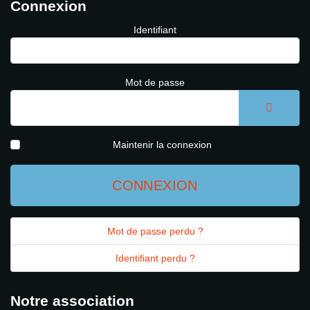
Connexion
Identifiant
Mot de passe
AFFICH
Maintenir la connexion
CONNEXION
Mot de passe perdu ?
Identifiant perdu ?
Notre association