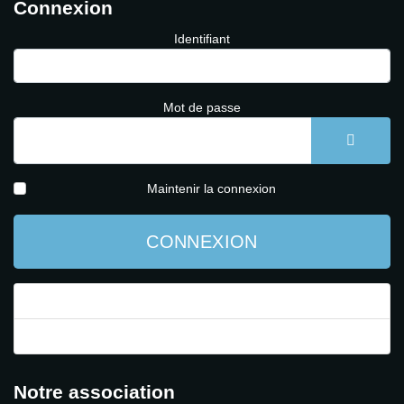
Connexion
Identifiant
Mot de passe
AFFICH
Maintenir la connexion
CONNEXION
Mot de passe perdu ?
Identifiant perdu ?
Notre association