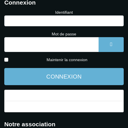
Connexion
Identifiant
Mot de passe
AFFICH
Maintenir la connexion
CONNEXION
Mot de passe perdu ?
Identifiant perdu ?
Notre association