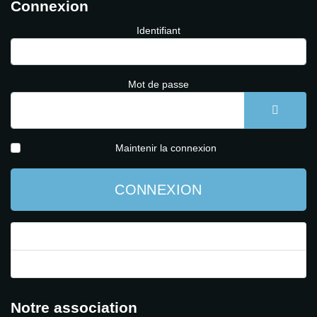
Connexion
Identifiant
Mot de passe
AFFICH
Maintenir la connexion
CONNEXION
Mot de passe perdu ?
Identifiant perdu ?
Notre association