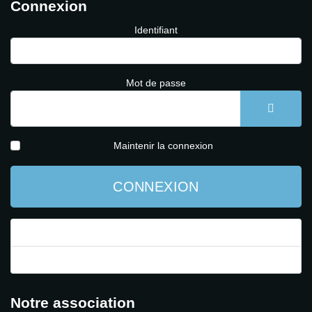
Connexion
Identifiant
Mot de passe
AFFICH
Maintenir la connexion
CONNEXION
Mot de passe perdu ?
Identifiant perdu ?
Notre association