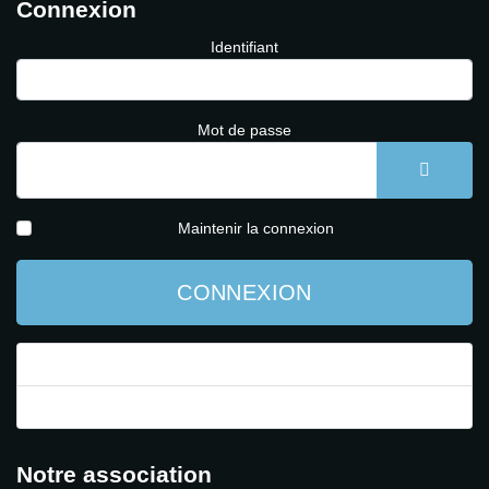
Connexion
Identifiant
Mot de passe
AFFICH
Maintenir la connexion
CONNEXION
Mot de passe perdu ?
Identifiant perdu ?
Notre association