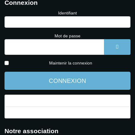
Connexion
Identifiant
Mot de passe
AFFICH
Maintenir la connexion
CONNEXION
Mot de passe perdu ?
Identifiant perdu ?
Notre association