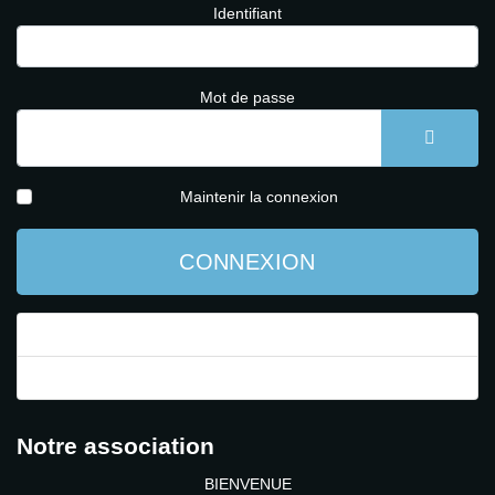
Identifiant
Mot de passe
AFFICH
Maintenir la connexion
CONNEXION
Mot de passe perdu ?
Identifiant perdu ?
Notre association
BIENVENUE