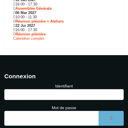
16:00
-
17:30
Assemblée Générale
06 Mar 2027
10:00
-
11:30
Réunion plénière + Ateliers
22 Jui 2027
16:00
-
17:30
Réunion plénière
Calendrier complet
Connexion
Identifiant
Mot de passe
AFFICH