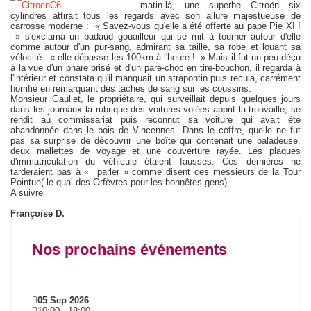
matin-là, une superbe Citroën six
cylindres attirait tous les regards avec son allure majestueuse de
carrosse moderne : « Savez-vous qu'elle a été offerte au pape Pie XI !
» s'exclama un badaud gouailleur qui se mit à tourner autour d'elle
comme autour d'un pur-sang, admirant sa taille, sa robe et louant sa
vélocité : « elle dépasse les 100km à l'heure ! » Mais il fut un peu déçu
à la vue d'un phare brisé et d'un pare-choc en tire-bouchon, il regarda à
l'intérieur et constata qu'il manquait un strapontin puis recula, carrément
horrifié en remarquant des taches de sang sur les coussins.
Monsieur Gauliet, le propriétaire, qui surveillait depuis quelques jours
dans les journaux la rubrique des voitures volées apprit la trouvaille, se
rendit au commissariat puis reconnut sa voiture qui avait été
abandonnée dans le bois de Vincennes. Dans le coffre, quelle ne fut
pas sa surprise de découvrir une boîte qui contenait une baladeuse,
deux mallettes de voyage et une couverture rayée. Les plaques
d'immatriculation du véhicule étaient fausses. Ces dernières ne
tarderaient pas à « parler » comme disent ces messieurs de la Tour
Pointue( le quai des Orfèvres pour les honnêtes gens).
A suivre
Françoise D.
Nos prochains événements
05 Sep 2026
10:00
-
18:00