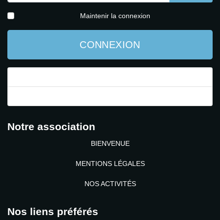
AFFICH
Maintenir la connexion
CONNEXION
Mot de passe perdu ?
Identifiant perdu ?
Notre association
BIENVENUE
MENTIONS LÉGALES
NOS ACTIVITÉS
Nos liens préférés