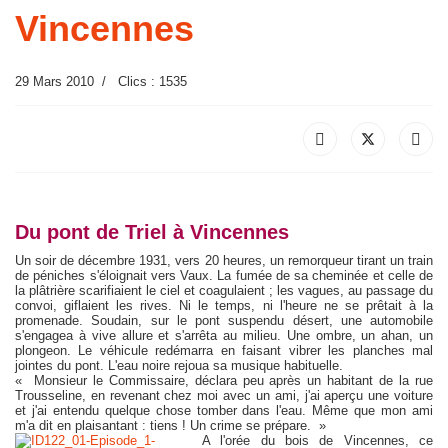
Vincennes
29 Mars 2010
Clics : 1535
Du pont de Triel à Vincennes
Un soir de décembre 1931, vers 20 heures, un remorqueur tirant un train
de péniches s'éloignait vers Vaux. La fumée de sa cheminée et celle de
la plâtrière scarifiaient le ciel et coagulaient ; les vagues, au passage du
convoi, giflaient les rives. Ni le temps, ni l'heure ne se prêtait à la
promenade. Soudain, sur le pont suspendu désert, une automobile
s'engagea à vive allure et s'arrêta au milieu. Une ombre, un ahan, un
plongeon. Le véhicule redémarra en faisant vibrer les planches mal
jointes du pont. L'eau noire rejoua sa musique habituelle.
« Monsieur le Commissaire, déclara peu après un habitant de la rue
Trousseline, en revenant chez moi avec un ami, j'ai aperçu une voiture
et j'ai entendu quelque chose tomber dans l'eau. Même que mon ami
m'a dit en plaisantant : tiens ! Un crime se prépare. »
A l'orée du bois de Vincennes, ce