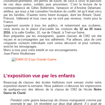
couverture-plomberie, ont permis de suivre, de 1914 à 1919, le parcours
de ces deux poilus, soldats puis prisonniers. C’est la lecture de la
correspondance de Gilles Bellemère, fantassin et d’Arsène Delamare,
artilleur, qui nous a fait connaître l’évolution du conflit, tel qu’il était vécu
par les familles. D’autres noms furent évoqués, dont les Bréant, Durel,
Prévost, Vallerand et tous ceux qui ne sont pas revenus, morts pour la
France.
Largement ouverte à tous les publics, et notamment aux scolaires,
nous avons eu le plaisir d’accueillir les visiteurs
du 12 au 20 mars
2016
, à la salle Grelbin, 10, rue de l’Hautil, à Triel-sur-Seine.
Bien préparées par les enseignants, quatre classes de CM2 ont été
reçues et accompagnées par nos adhérents. Par ailleurs, plus de cent
cinquante visiteurs individuels sont venus découvrir et pour certains,
enrichir les témoignages.
Merci à tous pour votre intérêt et vos encouragements.
Jean-Pierre Houllemare
L'exposition vue par les enfants
Beaucoup de classes des écoles trielloises sont venues visiter notre
exposition durant la semaine. Nous publions ci-dessous les impressions
de quelques-uns des élèves de la classe de CM2 de l'école
Notre
Dame de Clarté
:
Pendant cette guerre beaucoup de choses manquaient comme par
exemple le gaz. Un réverbère sur deux était allumé. Il y avait de