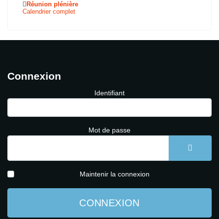
Réunion plénière
Calendrier complet
Connexion
Identifiant
Mot de passe
AFFICH
Maintenir la connexion
CONNEXION