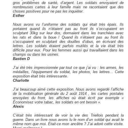
gros problèmes de santé, d’argent. Les soldats envoyaient de
nombreuses cartes à leur famille mais ne racontaient que des
choses positives pour ne pas les inquiéter.
Esther
Nous avons vu l’uniforme des soldats qui était très épais. Ils
portaient quand ils n’étaient pas au front ils s’occupaient en
sculptant 30kg sur leur dos, dormaient dans les tranchées avec
les rats et dans la boue ! Quand ils n’étaient pas au front ils
s’occupaient en sculptant des douilles d’obus, en écrivant des
lettres. Les soldats étaient parfois mutilés et la vie était très
difficile pour eux. Pour les femmes aussi qui travaillaient dans les
champs ou dans les usines.
Bastien D
J’ai été très impressionnée par tout ce que j’ai vu : les armes, les
médailles, l’équipement du soldat, les photos, les lettres... Cette
exposition était très intéressante.
Charlotte
J’ai beaucoup aimé cette exposition. Nous avons regardé l’affiche
de la mobilisation générale du 2 août 1914 , les cartes postales
envoyées du front, les affiches où était écrit par exemple «
Économisez votre tabac, les soldats en ont besoin ».
Alexis
C’était très intéressant de voir la vie des Triellois pendant la
guerre. Dans un livre nous avons lu le nom d’un soldat qui avait le
même nom que moi. Était-ce mon ancêtre ? J’ai adoré cette visite.